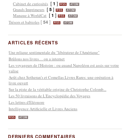
[
1
]
Cabinet de curiosités
RSS
ATOM
[
5
]
Grands Imprimeurs
RSS
ATOM
[
1
]
Manque à WorldCat
RSS
ATOM
[
54
]
Trésors et babioles
RSS
ATOM
ARTICLES RÉCENTS
Une relique sentimentale du "libérateur de l'Amérique"
Brûlons nos livres… on a internet
Les voyageurs de l'Histoire : ou quand Napoléon est assis sur votre
valise
Août chez Sotheran’s et Comellas Livres Rares: une opération à
livre ouvert
Sur la piste de la véritable origine de Christophe Colomb...
Les 50 livraisons de L'Encyclopédie des Voyages
Les lettres d'Eléonore
Intelligence Artificielle et Livres Anciens
RSS
ATOM
DERNIERS COMMENTAIRES