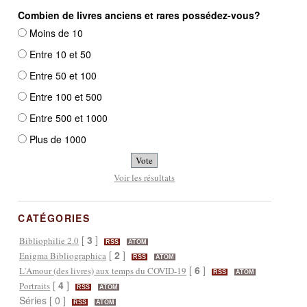
Combien de livres anciens et rares possédez-vous?
Moins de 10
Entre 10 et 50
Entre 50 et 100
Entre 100 et 500
Entre 500 et 1000
Plus de 1000
Voir les résultats
CATÉGORIES
[
3
]
Bibliophilie 2.0
RSS
ATOM
[
2
]
Enigma Bibliographica
RSS
ATOM
[
6
]
L'Amour (des livres) aux temps du COVID-19
RSS
ATOM
[
4
]
Portraits
RSS
ATOM
Séries [ 0 ]
RSS
ATOM