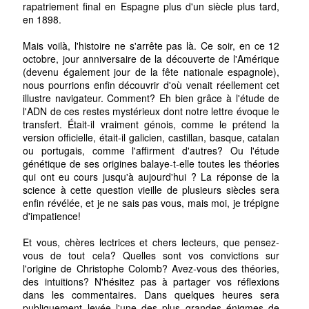
rapatriement final en Espagne plus d'un siècle plus tard,
en 1898.
Mais voilà, l'histoire ne s'arrête pas là. Ce soir, en ce 12
octobre, jour anniversaire de la découverte de l'Amérique
(devenu également jour de la fête nationale espagnole),
nous pourrions enfin découvrir d'où venait réellement cet
illustre navigateur. Comment? Eh bien grâce à l'étude de
l'ADN de ces restes mystérieux dont notre lettre évoque le
transfert. Était-il vraiment génois, comme le prétend la
version officielle, était-il galicien, castillan, basque, catalan
ou portugais, comme l'affirment d'autres? Ou l'étude
génétique de ses origines balaye-t-elle toutes les théories
qui ont eu cours jusqu'à aujourd'hui ? La réponse de la
science à cette question vieille de plusieurs siècles sera
enfin révélée, et je ne sais pas vous, mais moi, je trépigne
d'impatience!
Et vous, chères lectrices et chers lecteurs, que pensez-
vous de tout cela? Quelles sont vos convictions sur
l'origine de Christophe Colomb? Avez-vous des théories,
des intuitions? N'hésitez pas à partager vos réflexions
dans les commentaires. Dans quelques heures sera
publiquement levée l'une des plus grandes énigmes de