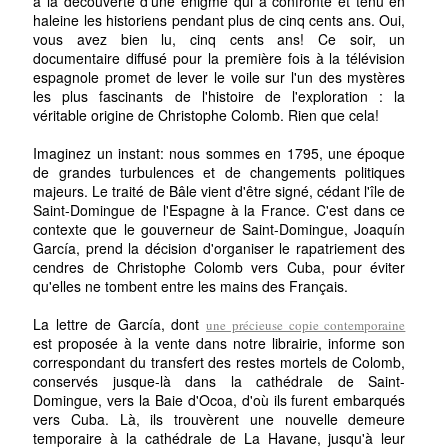
à la découverte d'une énigme qui a confronté et tenu en
haleine les historiens pendant plus de cinq cents ans. Oui,
vous avez bien lu, cinq cents ans! Ce soir, un
documentaire diffusé pour la première fois à la télévision
espagnole promet de lever le voile sur l'un des mystères
les plus fascinants de l'histoire de l'exploration : la
véritable origine de Christophe Colomb. Rien que cela!
Imaginez un instant: nous sommes en 1795, une époque
de grandes turbulences et de changements politiques
majeurs. Le traité de Bâle vient d'être signé, cédant l'île de
Saint-Domingue de l'Espagne à la France. C'est dans ce
contexte que le gouverneur de Saint-Domingue, Joaquín
García, prend la décision d'organiser le rapatriement des
cendres de Christophe Colomb vers Cuba, pour éviter
qu'elles ne tombent entre les mains des Français.
La lettre de García, dont
une précieuse copie contemporaine
est proposée à la vente dans notre librairie, informe son
correspondant du transfert des restes mortels de Colomb,
conservés jusque-là dans la cathédrale de Saint-
Domingue, vers la Baie d'Ocoa, d'où ils furent embarqués
vers Cuba. Là, ils trouvèrent une nouvelle demeure
temporaire à la cathédrale de La Havane, jusqu'à leur