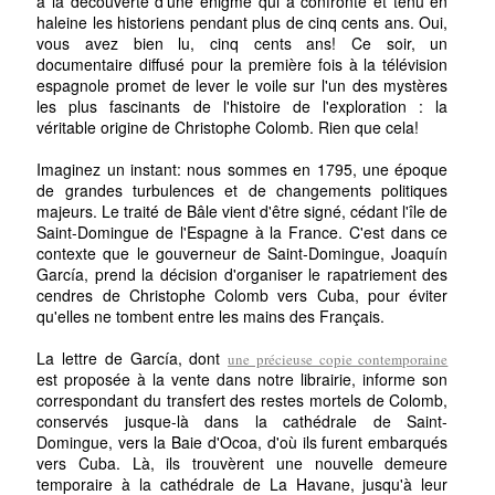
à la découverte d'une énigme qui a confronté et tenu en
haleine les historiens pendant plus de cinq cents ans. Oui,
vous avez bien lu, cinq cents ans! Ce soir, un
documentaire diffusé pour la première fois à la télévision
espagnole promet de lever le voile sur l'un des mystères
les plus fascinants de l'histoire de l'exploration : la
véritable origine de Christophe Colomb. Rien que cela!
Imaginez un instant: nous sommes en 1795, une époque
de grandes turbulences et de changements politiques
majeurs. Le traité de Bâle vient d'être signé, cédant l'île de
Saint-Domingue de l'Espagne à la France. C'est dans ce
contexte que le gouverneur de Saint-Domingue, Joaquín
García, prend la décision d'organiser le rapatriement des
cendres de Christophe Colomb vers Cuba, pour éviter
qu'elles ne tombent entre les mains des Français.
La lettre de García, dont
une précieuse copie contemporaine
est proposée à la vente dans notre librairie, informe son
correspondant du transfert des restes mortels de Colomb,
conservés jusque-là dans la cathédrale de Saint-
Domingue, vers la Baie d'Ocoa, d'où ils furent embarqués
vers Cuba. Là, ils trouvèrent une nouvelle demeure
temporaire à la cathédrale de La Havane, jusqu'à leur