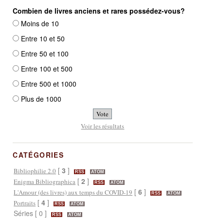
Combien de livres anciens et rares possédez-vous?
Moins de 10
Entre 10 et 50
Entre 50 et 100
Entre 100 et 500
Entre 500 et 1000
Plus de 1000
Voir les résultats
CATÉGORIES
[
3
]
Bibliophilie 2.0
RSS
ATOM
[
2
]
Enigma Bibliographica
RSS
ATOM
[
6
]
L'Amour (des livres) aux temps du COVID-19
RSS
ATOM
[
4
]
Portraits
RSS
ATOM
Séries [ 0 ]
RSS
ATOM