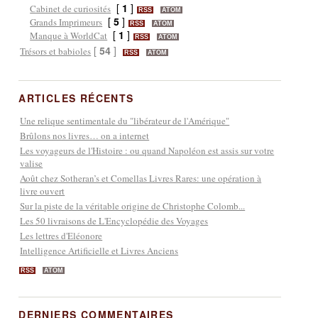
[
1
]
Cabinet de curiosités
RSS
ATOM
[
5
]
Grands Imprimeurs
RSS
ATOM
[
1
]
Manque à WorldCat
RSS
ATOM
[
54
]
Trésors et babioles
RSS
ATOM
ARTICLES RÉCENTS
Une relique sentimentale du "libérateur de l'Amérique"
Brûlons nos livres… on a internet
Les voyageurs de l'Histoire : ou quand Napoléon est assis sur votre
valise
Août chez Sotheran’s et Comellas Livres Rares: une opération à
livre ouvert
Sur la piste de la véritable origine de Christophe Colomb...
Les 50 livraisons de L'Encyclopédie des Voyages
Les lettres d'Eléonore
Intelligence Artificielle et Livres Anciens
RSS
ATOM
DERNIERS COMMENTAIRES