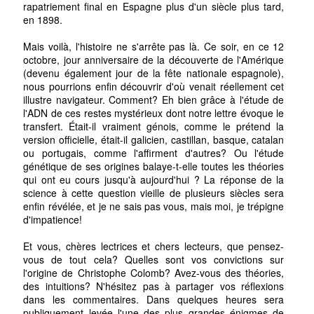
rapatriement final en Espagne plus d'un siècle plus tard,
en 1898.
Mais voilà, l'histoire ne s'arrête pas là. Ce soir, en ce 12
octobre, jour anniversaire de la découverte de l'Amérique
(devenu également jour de la fête nationale espagnole),
nous pourrions enfin découvrir d'où venait réellement cet
illustre navigateur. Comment? Eh bien grâce à l'étude de
l'ADN de ces restes mystérieux dont notre lettre évoque le
transfert. Était-il vraiment génois, comme le prétend la
version officielle, était-il galicien, castillan, basque, catalan
ou portugais, comme l'affirment d'autres? Ou l'étude
génétique de ses origines balaye-t-elle toutes les théories
qui ont eu cours jusqu'à aujourd'hui ? La réponse de la
science à cette question vieille de plusieurs siècles sera
enfin révélée, et je ne sais pas vous, mais moi, je trépigne
d'impatience!
Et vous, chères lectrices et chers lecteurs, que pensez-
vous de tout cela? Quelles sont vos convictions sur
l'origine de Christophe Colomb? Avez-vous des théories,
des intuitions? N'hésitez pas à partager vos réflexions
dans les commentaires. Dans quelques heures sera
publiquement levée l'une des plus grandes énigmes de