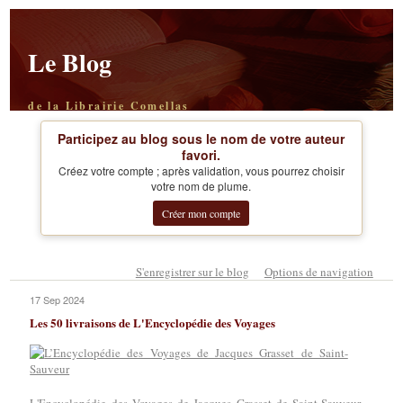
Le Blog
de la Librairie Comellas
Participez au blog sous le nom de votre auteur
favori.
Créez votre compte ; après validation, vous pourrez choisir
votre nom de plume.
Créer mon compte
S'enregistrer sur le blog
Options de navigation
17 Sep 2024
Les 50 livraisons de L'Encyclopédie des Voyages
,
L'Encyclopédie des Voyages de Jacques Grasset de Saint-Sauveur