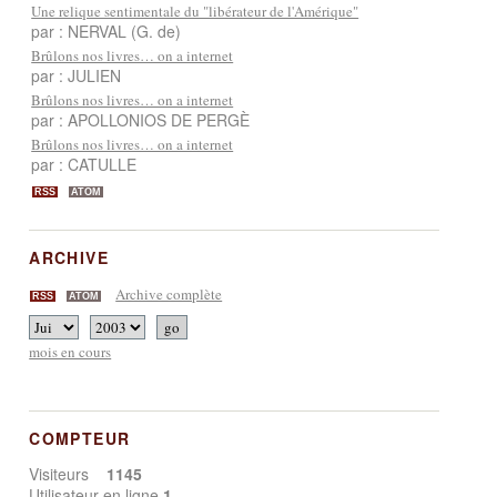
Une relique sentimentale du "libérateur de l'Amérique"
par : NERVAL (G. de)
Brûlons nos livres… on a internet
par : JULIEN
Brûlons nos livres… on a internet
par : APOLLONIOS DE PERGÈ
Brûlons nos livres… on a internet
par : CATULLE
RSS
ATOM
ARCHIVE
Archive complète
RSS
ATOM
mois en cours
COMPTEUR
Visiteurs
1145
Utilisateur en ligne
1