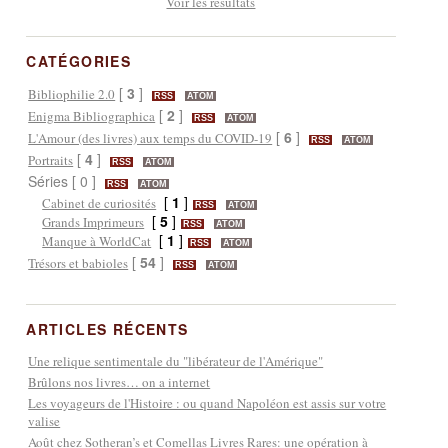
Voir les résultats
CATÉGORIES
[
3
]
Bibliophilie 2.0
RSS
ATOM
[
2
]
Enigma Bibliographica
RSS
ATOM
[
6
]
L'Amour (des livres) aux temps du COVID-19
RSS
ATOM
[
4
]
Portraits
RSS
ATOM
Séries [ 0 ]
RSS
ATOM
[
1
]
Cabinet de curiosités
RSS
ATOM
[
5
]
Grands Imprimeurs
RSS
ATOM
[
1
]
Manque à WorldCat
RSS
ATOM
[
54
]
Trésors et babioles
RSS
ATOM
ARTICLES RÉCENTS
Une relique sentimentale du "libérateur de l'Amérique"
Brûlons nos livres… on a internet
Les voyageurs de l'Histoire : ou quand Napoléon est assis sur votre
valise
Août chez Sotheran’s et Comellas Livres Rares: une opération à