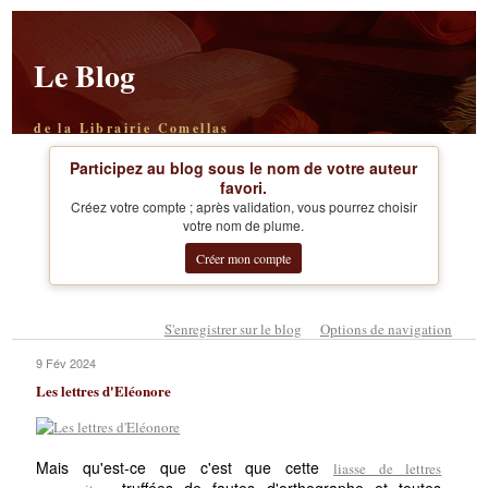
Le Blog
de la Librairie Comellas
Participez au blog sous le nom de votre auteur
favori.
Créez votre compte ; après validation, vous pourrez choisir
votre nom de plume.
Créer mon compte
S'enregistrer sur le blog
Options de navigation
9 Fév 2024
Les lettres d'Eléonore
Mais qu'est-ce que c'est que cette
liasse de lettres
, truffées de fautes d'orthographe et toutes