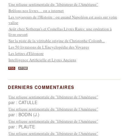
Une relique sentimentale du "libérateur de l'Amérique"
Brûlons nos livres… on a internet
Les voyageurs de l'Histoire : ou quand Napoléon est assis sur votre
valise
Août chez Sotheran’s et Comellas Livres Rares: une opération à
livre ouvert
Sur la piste de la véritable origine de Christophe Colomb...
Les 50 livraisons de L'Encyclopédie des Voyages
Les lettres d'Eléonore
Intelligence Artificielle et Livres Anciens
RSS
ATOM
DERNIERS COMMENTAIRES
Une relique sentimentale du "libérateur de l'Amérique"
par : CATULLE
Une relique sentimentale du "libérateur de l'Amérique"
par : BODIN (J.)
Une relique sentimentale du "libérateur de l'Amérique"
par : PLAUTE
Une relique sentimentale du "libérateur de l'Amérique"