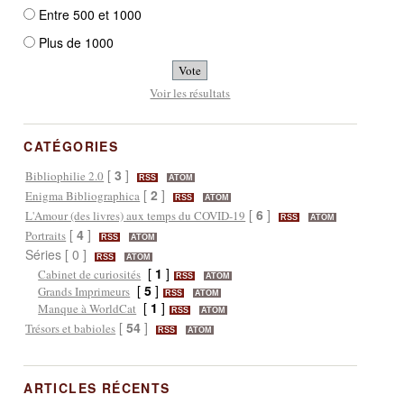
Entre 500 et 1000
Plus de 1000
Voir les résultats
CATÉGORIES
[
3
]
Bibliophilie 2.0
RSS
ATOM
[
2
]
Enigma Bibliographica
RSS
ATOM
[
6
]
L'Amour (des livres) aux temps du COVID-19
RSS
ATOM
[
4
]
Portraits
RSS
ATOM
Séries [ 0 ]
RSS
ATOM
[
1
]
Cabinet de curiosités
RSS
ATOM
[
5
]
Grands Imprimeurs
RSS
ATOM
[
1
]
Manque à WorldCat
RSS
ATOM
[
54
]
Trésors et babioles
RSS
ATOM
ARTICLES RÉCENTS