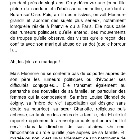
pendant près de vingt ans. On y découvre une jeune fille
pleine de candeur et d'obéissance enfantine, résidant à
Boran-sur-Oise. Puis, au fil des missives, on voit Éléonore
grandir et aborder des sujets plus sérieux, notamment
lorsqu'elle réside à Plainville ou à Paris. Elle nous parle
des rumeurs politiques qu’elle entend, des mouvements
de troupes qu’elle observe, des visites qu'elle reçoit, des
conflits avec son mari qui abuse de sa dot (quelle horreur
!)…
Ah, les joies du mariage !
Mais Éléonore ne se contente pas de colporter auprès de
son père les rumeurs politiques ou d'évoquer ses
difficultés conjugales… Elle transmet également au
patriarche des nouvelles de sa famille, en particulier des
femmes qui la composaient. Sa mère Louise Blondel de
Joigny, sa "mère de vie" (appellation qui désigne sans
doute sa nourrice), sa sœur Charlotte, religieuse puis
abbesse, sa tante ou les amies de la famille, etc. Et elle lui
rapporte également les renseignements qui pourraient lui
servir dans la direction de ses affaires. On sent
l'importance du rôle qu'elle joue auprès de sa famille. Et,
mariée ou non, c’est invariablement de son patronyme de