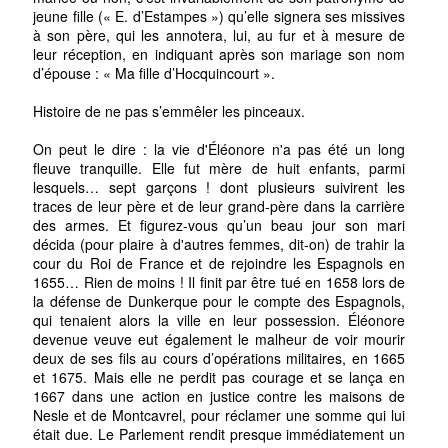
jeune fille (« E. d’Estampes ») qu’elle signera ses missives
à son père, qui les annotera, lui, au fur et à mesure de
leur réception, en indiquant après son mariage son nom
d’épouse : « Ma fille d’Hocquincourt ».
Histoire de ne pas s’emmêler les pinceaux.
On peut le dire : la vie d'Éléonore n'a pas été un long
fleuve tranquille. Elle fut mère de huit enfants, parmi
lesquels… sept garçons ! dont plusieurs suivirent les
traces de leur père et de leur grand-père dans la carrière
des armes. Et figurez-vous qu’un beau jour son mari
décida (pour plaire à d'autres femmes, dit-on) de trahir la
cour du Roi de France et de rejoindre les Espagnols en
1655… Rien de moins ! Il finit par être tué en 1658 lors de
la défense de Dunkerque pour le compte des Espagnols,
qui tenaient alors la ville en leur possession. Éléonore
devenue veuve eut également le malheur de voir mourir
deux de ses fils au cours d’opérations militaires, en 1665
et 1675. Mais elle ne perdit pas courage et se lança en
1667 dans une action en justice contre les maisons de
Nesle et de Montcavrel, pour réclamer une somme qui lui
était due. Le Parlement rendit presque immédiatement un