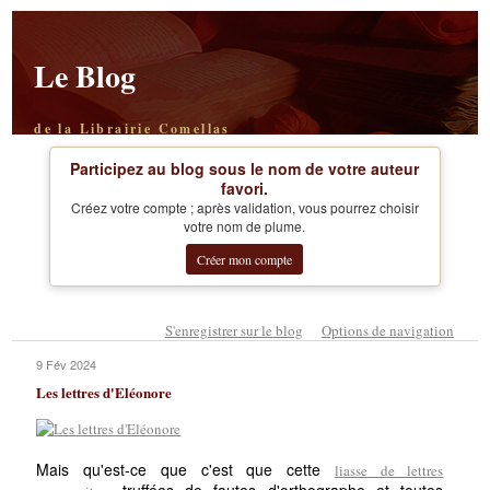
Le Blog
de la Librairie Comellas
Participez au blog sous le nom de votre auteur
favori.
Créez votre compte ; après validation, vous pourrez choisir
votre nom de plume.
Créer mon compte
S'enregistrer sur le blog
Options de navigation
9 Fév 2024
Les lettres d'Eléonore
Mais qu'est-ce que c'est que cette
liasse de lettres
, truffées de fautes d'orthographe et toutes