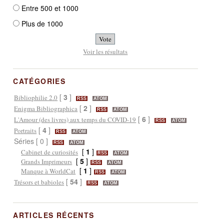
Entre 500 et 1000
Plus de 1000
Voir les résultats
CATÉGORIES
[
3
]
Bibliophilie 2.0
RSS
ATOM
[
2
]
Enigma Bibliographica
RSS
ATOM
[
6
]
L'Amour (des livres) aux temps du COVID-19
RSS
ATOM
[
4
]
Portraits
RSS
ATOM
Séries [ 0 ]
RSS
ATOM
[
1
]
Cabinet de curiosités
RSS
ATOM
[
5
]
Grands Imprimeurs
RSS
ATOM
[
1
]
Manque à WorldCat
RSS
ATOM
[
54
]
Trésors et babioles
RSS
ATOM
ARTICLES RÉCENTS