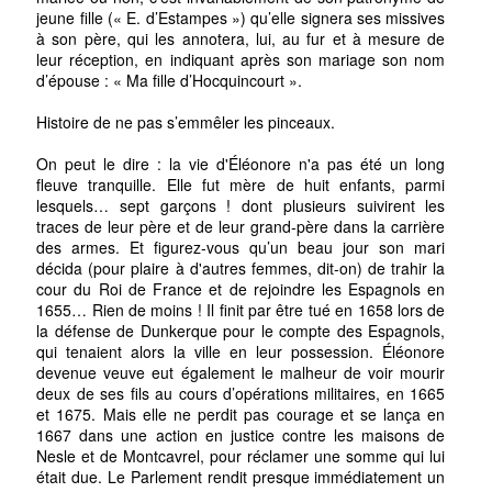
jeune fille (« E. d’Estampes ») qu’elle signera ses missives
à son père, qui les annotera, lui, au fur et à mesure de
leur réception, en indiquant après son mariage son nom
d’épouse : « Ma fille d’Hocquincourt ».
Histoire de ne pas s’emmêler les pinceaux.
On peut le dire : la vie d'Éléonore n'a pas été un long
fleuve tranquille. Elle fut mère de huit enfants, parmi
lesquels… sept garçons ! dont plusieurs suivirent les
traces de leur père et de leur grand-père dans la carrière
des armes. Et figurez-vous qu’un beau jour son mari
décida (pour plaire à d'autres femmes, dit-on) de trahir la
cour du Roi de France et de rejoindre les Espagnols en
1655… Rien de moins ! Il finit par être tué en 1658 lors de
la défense de Dunkerque pour le compte des Espagnols,
qui tenaient alors la ville en leur possession. Éléonore
devenue veuve eut également le malheur de voir mourir
deux de ses fils au cours d’opérations militaires, en 1665
et 1675. Mais elle ne perdit pas courage et se lança en
1667 dans une action en justice contre les maisons de
Nesle et de Montcavrel, pour réclamer une somme qui lui
était due. Le Parlement rendit presque immédiatement un