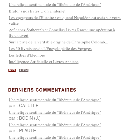
Une relique sentimentale du "libérateur de l'Amérique"
Brûlons nos livres… on a internet
Les voyageurs de l'Histoire : ou quand Napoléon est assis sur votre
valise
Août chez Sotheran’s et Comellas Livres Rares: une opération à
livre ouvert
Sur la piste de la véritable origine de Christophe Colomb...
Les 50 livraisons de L'Encyclopédie des Voyages
Les lettres d'Eléonore
Intelligence Artificielle et Livres Anciens
RSS
ATOM
DERNIERS COMMENTAIRES
Une relique sentimentale du "libérateur de l'Amérique"
par : CATULLE
Une relique sentimentale du "libérateur de l'Amérique"
par : BODIN (J.)
Une relique sentimentale du "libérateur de l'Amérique"
par : PLAUTE
Une relique sentimentale du "libérateur de l'Amérique"