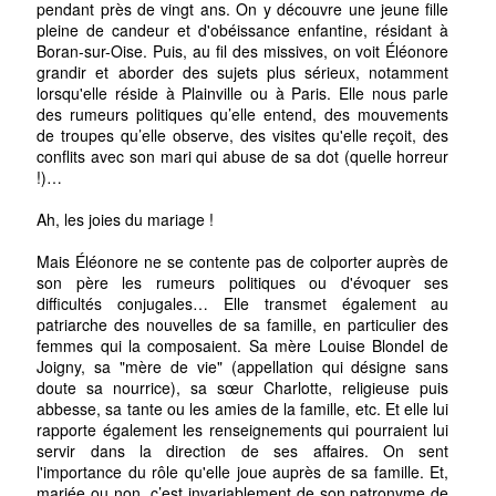
pendant près de vingt ans. On y découvre une jeune fille
pleine de candeur et d'obéissance enfantine, résidant à
Boran-sur-Oise. Puis, au fil des missives, on voit Éléonore
grandir et aborder des sujets plus sérieux, notamment
lorsqu'elle réside à Plainville ou à Paris. Elle nous parle
des rumeurs politiques qu’elle entend, des mouvements
de troupes qu’elle observe, des visites qu'elle reçoit, des
conflits avec son mari qui abuse de sa dot (quelle horreur
!)…
Ah, les joies du mariage !
Mais Éléonore ne se contente pas de colporter auprès de
son père les rumeurs politiques ou d'évoquer ses
difficultés conjugales… Elle transmet également au
patriarche des nouvelles de sa famille, en particulier des
femmes qui la composaient. Sa mère Louise Blondel de
Joigny, sa "mère de vie" (appellation qui désigne sans
doute sa nourrice), sa sœur Charlotte, religieuse puis
abbesse, sa tante ou les amies de la famille, etc. Et elle lui
rapporte également les renseignements qui pourraient lui
servir dans la direction de ses affaires. On sent
l'importance du rôle qu'elle joue auprès de sa famille. Et,
mariée ou non, c’est invariablement de son patronyme de