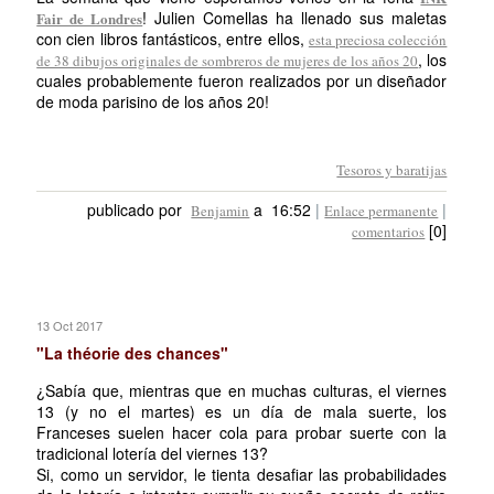
! Julien Comellas ha llenado sus maletas
Fair de Londres
con cien libros fantásticos, entre ellos,
esta preciosa colección
, los
de 38 dibujos originales de sombreros de mujeres de los años 20
cuales probablemente fueron realizados por un diseñador
de moda parisino de los años 20!
Tesoros y baratijas
publicado por
a 16:52
|
|
Benjamin
Enlace permanente
[0]
comentarios
13 Oct 2017
"La théorie des chances"
¿Sabía que, mientras que en muchas culturas, el viernes
13 (y no el martes) es un día de mala suerte, los
Franceses suelen hacer cola para probar suerte con la
tradicional lotería del viernes 13?
Si, como un servidor, le tienta desafiar las probabilidades