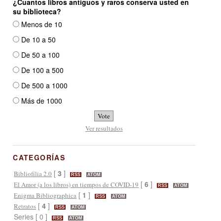
¿Cuantos libros antiguos y raros conserva usted en
su biblioteca?
Menos de 10
De 10 a 50
De 50 a 100
De 100 a 500
De 500 a 1000
Más de 1000
Ver resultados
CATEGORÍAS
[
3
]
Bibliofília 2.0
RSS
ATOM
[
6
]
El Amor (a los libros) en tiempos de COVID-19
RSS
ATOM
[
1
]
Enigma Bibliographica
RSS
ATOM
[
4
]
Retratos
RSS
ATOM
Series [ 0 ]
RSS
ATOM