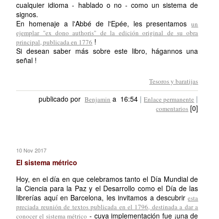
cualquier idioma - hablado o no - como un sistema de
signos.
En homenaje a l'Abbé de l'Epée, les presentamos
un
ejemplar "ex dono authoris" de la edición original de su obra
!
principal, publicada en 1776
Si desean saber más sobre este libro, hágannos una
señal !
Tesoros y baratijas
publicado por
a 16:54
|
|
Benjamin
Enlace permanente
[0]
comentarios
10 Nov 2017
El sistema métrico
Hoy, en el día en que celebramos tanto el Día Mundial de
la Ciencia para la Paz y el Desarrollo como el Día de las
librerías aquí en Barcelona, les invitamos a descubrir
esta
preciada reunión de textos publicada en el 1796, destinada a dar a
- cuya implementación fue ¡una de
conocer el sistema métrico