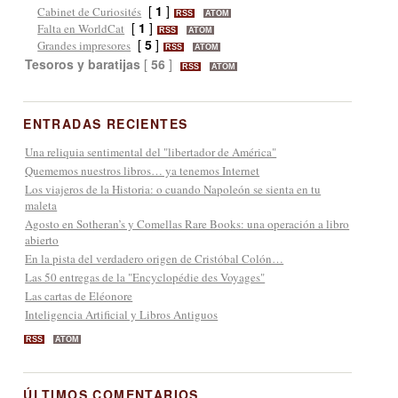
[
1
]
Cabinet de Curiosités
RSS
ATOM
[
1
]
Falta en WorldCat
RSS
ATOM
[
5
]
Grandes impresores
RSS
ATOM
Tesoros y baratijas
[
56
]
RSS
ATOM
ENTRADAS RECIENTES
Una reliquia sentimental del "libertador de América"
Quememos nuestros libros… ya tenemos Internet
Los viajeros de la Historia: o cuando Napoleón se sienta en tu
maleta
Agosto en Sotheran’s y Comellas Rare Books: una operación a libro
abierto
En la pista del verdadero origen de Cristóbal Colón…
Las 50 entregas de la "Encyclopédie des Voyages"
Las cartas de Eléonore
Inteligencia Artificial y Libros Antiguos
RSS
ATOM
ÚLTIMOS COMENTARIOS