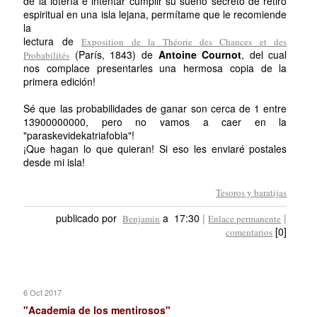
de la lotería e intentar cumplir su sueño secreto de retiro
espiritual en una isla lejana, permítame que le recomiende
la
lectura de
Exposition de la Théorie des Chances et des
(París, 1843) de
Antoine Cournot
, del cual
Probabilités
nos complace presentarles una hermosa copia de la
primera edición!
Sé que las probabilidades de ganar son cerca de 1 entre
13900000000, pero no vamos a caer en la
"paraskevidekatriafobia"!
¡Que hagan lo que quieran! Si eso les enviaré postales
desde mi isla!
Tesoros y baratijas
publicado por
a 17:30
|
|
Benjamin
Enlace permanente
[0]
comentarios
6 Oct 2017
"Academia de los mentirosos"