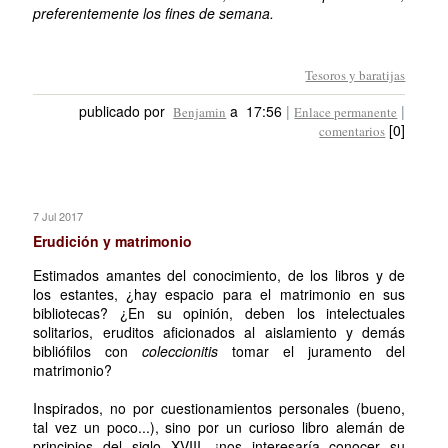
preferentemente los fines de semana.
Tesoros y baratijas
publicado por
a 17:56
|
|
Benjamin
Enlace permanente
[0]
comentarios
7 Jul 2017
Erudición y matrimonio
Estimados amantes del conocimiento, de los libros y de
los estantes, ¿hay espacio para el matrimonio en sus
bibliotecas? ¿En su opinión, deben los intelectuales
solitarios, eruditos aficionados al aislamiento y demás
bibliófilos con
coleccionitis
tomar el juramento del
matrimonio?
Inspirados, no por cuestionamientos personales (bueno,
tal vez un poco...), sino por un curioso libro alemán de
principios del siglo XVIII, ¡nos interesaría conocer su