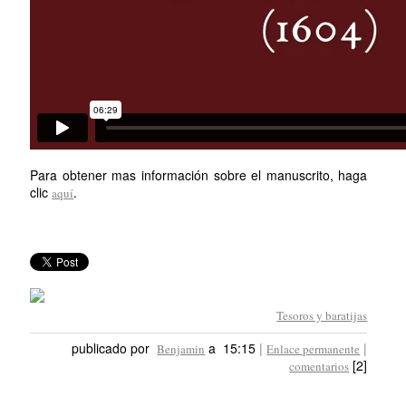
Para obtener mas información sobre el manuscrito, haga
clic
.
aquí
Tesoros y baratijas
publicado por
a 15:15
|
|
Benjamin
Enlace permanente
[2]
comentarios