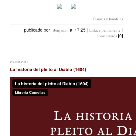
Tesoros y baratijas
publicado por
a 17:25
|
|
Benjamin
Enlace permanente
[0]
comentarios
23 Jun 2017
La historia del pleito al Diablo (1604)