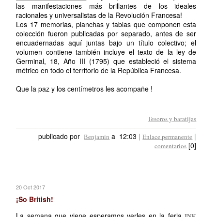
las manifestaciones más brillantes de los ideales
racionales y universalistas de la Revolución Francesa!
Los 17 memorias, planchas y tablas que componen esta
colección fueron publicadas por separado, antes de ser
encuadernadas aquí juntas bajo un título colectivo; el
volumen contiene también incluye el texto de la ley de
Germinal, 18, Año III (1795) que estableció el sistema
métrico en todo el territorio de la República Francesa.
Que la paz y los centímetros les acompañe !
Tesoros y baratijas
publicado por
a 12:03
|
|
Benjamin
Enlace permanente
[0]
comentarios
20 Oct 2017
¡So British!
La semana que viene esperamos verles en la feria
INK