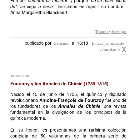
Porque “
nombrar es mostrar
” y porque “
no se nace *viuda
de*, se llega a serlo
”, insistimos en repetir su nombre :
Anna Margaretha Blanckaert !
Tesoros y baratijas
publicado por
a 16:18
|
|
Benjamin
Enlace permanente
[0]
comentarios
15 Jun 2018
Fourcroy y los Annales de Chimie (1789-1815)
Nacido el 15 de junio de 1755, el químico y diputado
revolucionario
Antoine-François de Fourcroy
fue uno de
los fundadores de los
Annales de Chimie
, una revista
fundamental en la divulgación de los principios de la
química moderna.
En su honor, les presentamos una rarísima colección
completa de 50 volúmenes de la primera serie de