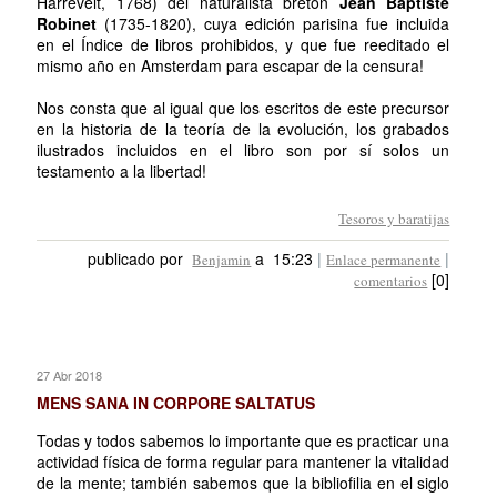
Harrevelt, 1768) del naturalista bretón
Jean Baptiste
Robinet
(1735-1820), cuya edición parisina fue incluida
en el Índice de libros prohibidos, y que fue reeditado el
mismo año en Amsterdam para escapar de la censura!
Nos consta que al igual que los escritos de este precursor
en la historia de la teoría de la evolución, los grabados
ilustrados incluidos en el libro son por sí solos un
testamento a la libertad!
Tesoros y baratijas
publicado por
a 15:23
|
|
Benjamin
Enlace permanente
[0]
comentarios
27 Abr 2018
MENS SANA IN CORPORE SALTATUS
Todas y todos sabemos lo importante que es practicar una
actividad física de forma regular para mantener la vitalidad
de la mente; también sabemos que la bibliofilia en el siglo