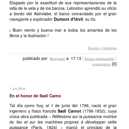
Elogiado por la exactitud de sus representaciones de la
vida de la vela y de los barcos, Lebreton aprendió su oficio
a bordo del Astrolabe, el barco comandado por el gran
navegante y explorador
Dumont d'Urvil
, su tío.
¡ Buen viento y buena mar a todos los amantes de los
libros y la ilustración !
Tesoros y baratijas
publicado por
a 17:13
|
|
Benjamin
Enlace permanente
[0]
comentarios
1 Jun 2018
En el honor de Sadi Carno
Tal día como hoy, el 1 de junio del 1796, nació el gran
ingeniero y físico francés
Sadi Carnot
(1796-1832), cuya
única obra publicada –
Réflexions sur la puissance motrice
du feu et sur les machines propres à développer cette
puissance
(París, 1824) – marcó el principio de la