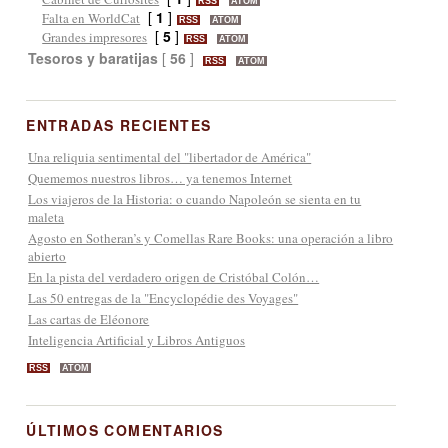
RSS
ATOM
[
1
]
Falta en WorldCat
RSS
ATOM
[
5
]
Grandes impresores
RSS
ATOM
Tesoros y baratijas
[
56
]
RSS
ATOM
ENTRADAS RECIENTES
Una reliquia sentimental del "libertador de América"
Quememos nuestros libros… ya tenemos Internet
Los viajeros de la Historia: o cuando Napoleón se sienta en tu
maleta
Agosto en Sotheran’s y Comellas Rare Books: una operación a libro
abierto
En la pista del verdadero origen de Cristóbal Colón…
Las 50 entregas de la "Encyclopédie des Voyages"
Las cartas de Eléonore
Inteligencia Artificial y Libros Antiguos
RSS
ATOM
ÚLTIMOS COMENTARIOS