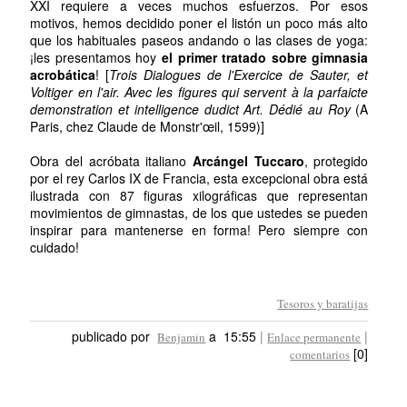
XXI requiere a veces muchos esfuerzos. Por esos
motivos, hemos decidido poner el listón un poco más alto
que los habituales paseos andando o las clases de yoga:
¡les presentamos hoy
el primer tratado sobre gimnasia
acrobática
! [
Trois Dialogues de l'Exercice de Sauter, et
Voltiger en l'air. Avec les figures qui servent à la parfaicte
demonstration et intelligence dudict Art. Dédié au Roy
(A
Paris, chez Claude de Monstr'œil, 1599)]
Obra del acróbata italiano
Arcángel Tuccaro
, protegido
por el rey Carlos IX de Francia, esta excepcional obra está
ilustrada con 87 figuras xilográficas que representan
movimientos de gimnastas, de los que ustedes se pueden
inspirar para mantenerse en forma! Pero siempre con
cuidado!
Tesoros y baratijas
publicado por
a 15:55
|
|
Benjamin
Enlace permanente
[0]
comentarios