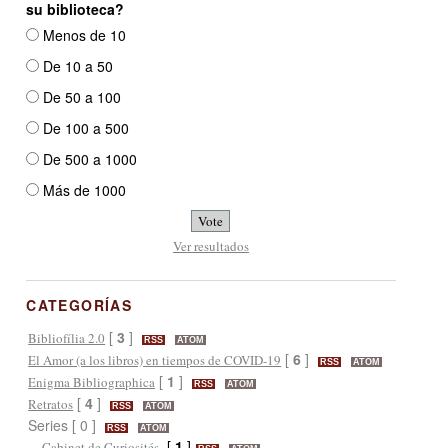
su biblioteca?
Menos de 10
De 10 a 50
De 50 a 100
De 100 a 500
De 500 a 1000
Más de 1000
Ver resultados
CATEGORÍAS
[
3
]
Bibliofília 2.0
RSS
ATOM
[
6
]
El Amor (a los libros) en tiempos de COVID-19
RSS
ATOM
[
1
]
Enigma Bibliographica
RSS
ATOM
[
4
]
Retratos
RSS
ATOM
Series [ 0 ]
RSS
ATOM
[
1
]
Cabinet de Curiosités