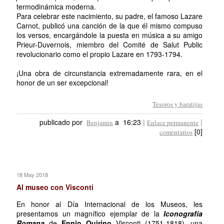
termodinámica moderna.
Para celebrar este nacimiento, su padre, el famoso Lazare
Carnot, publicó una canción de la que él mismo compuso
los versos, encargándole la puesta en música a su amigo
Prieur-Duvernois, miembro del Comité de Salut Public
revolucionario como el propio Lazare en 1793-1794.
¡Una obra de circunstancia extremadamente rara, en el
honor de un ser excepcional!
Tesoros y baratijas
publicado por
a 16:23
|
|
Benjamin
Enlace permanente
[0]
comentarios
18 May 2018
Al museo con Visconti
En honor al Día Internacional de los Museos, les
presentamos un magnífico ejemplar de la
Iconografía
Romana
de
Ennio Quirino
Visconti (1751-1818), una