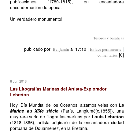
publicaciones (1789-1815), en encantadora
encuadernación de época.
Un verdadero monumento!
Tesoros y baratijas
publicado por
a 17:10
|
|
Benjamin
Enlace permanente
[0]
comentarios
8 Jun 2018
Las Litografías Marinas del Artista-Explorador
Lebreton
Hoy, Día Mundial de los Océanos, alzamos velas con
La
Marine au XIXe siècle
(París, Langlumé[c.1855]), una
muy rara serie de litografías marinas por
Louis Lebreton
(1818-1866), artista originario de la encantadora ciudad
portuaria de Douarnenez, en la Bretaña.