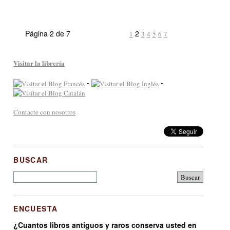
Página 2 de 7
2
1
3
4
5
6
7
Visitar la librería
-
-
Contacte con nosotros
BUSCAR
ENCUESTA
¿Cuantos libros antiguos y raros conserva usted en