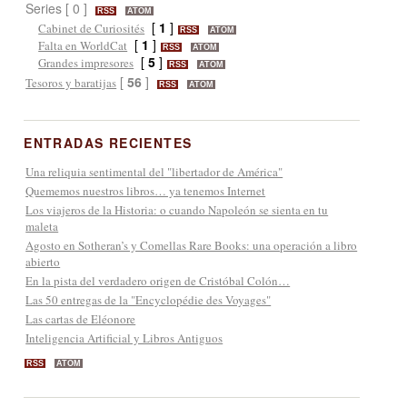
Series [ 0 ]
RSS
ATOM
[
1
]
Cabinet de Curiosités
RSS
ATOM
[
1
]
Falta en WorldCat
RSS
ATOM
[
5
]
Grandes impresores
RSS
ATOM
[
56
]
Tesoros y baratijas
RSS
ATOM
ENTRADAS RECIENTES
Una reliquia sentimental del "libertador de América"
Quememos nuestros libros… ya tenemos Internet
Los viajeros de la Historia: o cuando Napoleón se sienta en tu
maleta
Agosto en Sotheran’s y Comellas Rare Books: una operación a libro
abierto
En la pista del verdadero origen de Cristóbal Colón…
Las 50 entregas de la "Encyclopédie des Voyages"
Las cartas de Eléonore
Inteligencia Artificial y Libros Antiguos
RSS
ATOM