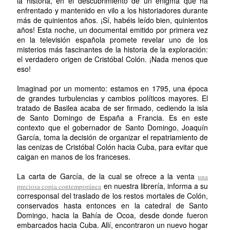
la historia, en el descubrimiento de un enigma que ha
enfrentado y mantenido en vilo a los historiadores durante
más de quinientos años. ¡Sí, habéis leído bien, quinientos
años! Esta noche, un documental emitido por primera vez
en la televisión española promete revelar uno de los
misterios más fascinantes de la historia de la exploración:
el verdadero origen de Cristóbal Colón. ¡Nada menos que
eso!
Imaginad por un momento: estamos en 1795, una época
de grandes turbulencias y cambios políticos mayores. El
tratado de Basilea acaba de ser firmado, cediendo la isla
de Santo Domingo de España a Francia. Es en este
contexto que el gobernador de Santo Domingo, Joaquín
García, toma la decisión de organizar el repatriamiento de
las cenizas de Cristóbal Colón hacia Cuba, para evitar que
caigan en manos de los franceses.
La carta de García, de la cual se ofrece a la venta
una
en nuestra librería, informa a su
preciosa copia contemporánea
corresponsal del traslado de los restos mortales de Colón,
conservados hasta entonces en la catedral de Santo
Domingo, hacia la Bahía de Ocoa, desde donde fueron
embarcados hacia Cuba. Allí, encontraron un nuevo hogar