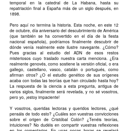
temporal en la catedral de La Habana, hasta su
repatriación final a España más de un siglo después, en
1898.
Pero aquí no termina la historia. Esta noche, en este 12
de octubre, día aniversario del descubrimiento de América
(que también se ha convertido en el día de la fiesta
nacional española), podríamos finalmente descubrir de
dónde venía realmente este ilustre navegante. ¿Cómo?
Pues gracias al estudio del ADN de esos restos
misteriosos cuyo traslado nuestra carta menciona. ¿Era
realmente genovés, como sostiene la versión oficial, o era
gallego, castellano, vasco, catalán o portugués, como
afirman otros? ¿O el estudio genético de sus orígenes
acaba con todas las teorías que han circulado hasta hoy?
La respuesta de la ciencia a esta pregunta, antigua de
varios siglos, finalmente será revelada, y no sé vosotros,
pero yo, ¡estoy impaciente!
Y vosotros, queridas lectoras y queridos lectores, ¿qué
pensáis de todo esto? ¿Cuáles son vuestras convicciones
sobre el origen de Cristóbal Colón? ¿Tenéis teorías,
intuiciones? No dudéis en compartir vuestras reflexiones
en los comentarios. En unas pocas horas se revelará