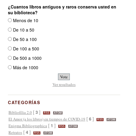
¿Cuantos libros antiguos y raros conserva usted en
su biblioteca?
Menos de 10
De 10 a 50
De 50 a 100
De 100 a 500
De 500 a 1000
Más de 1000
Ver resultados
CATEGORÍAS
[
3
]
Bibliofília 2.0
RSS
ATOM
[
6
]
El Amor (a los libros) en tiempos de COVID-19
RSS
ATOM
[
1
]
Enigma Bibliographica
RSS
ATOM
[
4
]
Retratos
RSS
ATOM