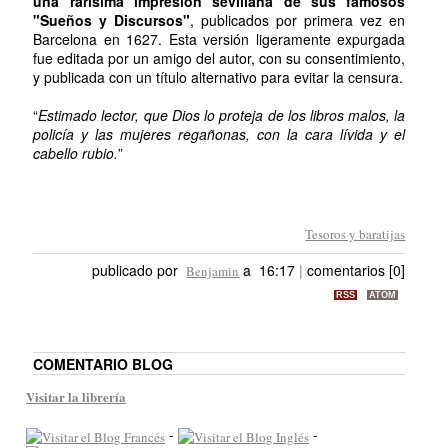
una rarísima impresión sevillana de sus famosos
"Sueños y Discursos"
, publicados por primera vez en
Barcelona en 1627. Esta versión ligeramente expurgada
fue editada por un amigo del autor, con su consentimiento,
y publicada con un título alternativo para evitar la censura.
“
Estimado lector, que Dios lo proteja de los libros malos, la
policía y las mujeres regañonas, con la cara lívida y el
cabello rubio.
”
Tesoros y baratijas
publicado por
a 16:17
|
comentarios [0]
Benjamin
RSS
ATOM
COMENTARIO BLOG
Visitar la librería
-
-