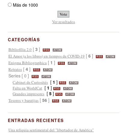
Más de 1000
Ver resultados
CATEGORÍAS
[
3
]
Bibliofília 2.0
RSS
ATOM
[
6
]
El Amor (a los libros) en tiempos de COVID-19
RSS
ATOM
[
1
]
Enigma Bibliographica
RSS
ATOM
[
4
]
Retratos
RSS
ATOM
Series [ 0 ]
RSS
ATOM
[
1
]
Cabinet de Curiosités
RSS
ATOM
[
1
]
Falta en WorldCat
RSS
ATOM
[
5
]
Grandes impresores
RSS
ATOM
[
56
]
Tesoros y baratijas
RSS
ATOM
ENTRADAS RECIENTES
Una reliquia sentimental del "libertador de América"