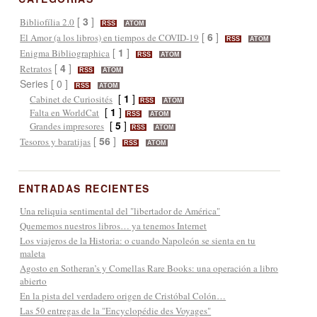
[
3
]
Bibliofília 2.0
RSS
ATOM
[
6
]
El Amor (a los libros) en tiempos de COVID-19
RSS
ATOM
[
1
]
Enigma Bibliographica
RSS
ATOM
[
4
]
Retratos
RSS
ATOM
Series [ 0 ]
RSS
ATOM
[
1
]
Cabinet de Curiosités
RSS
ATOM
[
1
]
Falta en WorldCat
RSS
ATOM
[
5
]
Grandes impresores
RSS
ATOM
[
56
]
Tesoros y baratijas
RSS
ATOM
ENTRADAS RECIENTES
Una reliquia sentimental del "libertador de América"
Quememos nuestros libros… ya tenemos Internet
Los viajeros de la Historia: o cuando Napoleón se sienta en tu
maleta
Agosto en Sotheran’s y Comellas Rare Books: una operación a libro
abierto
En la pista del verdadero origen de Cristóbal Colón…
Las 50 entregas de la "Encyclopédie des Voyages"