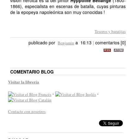
visión heroica es la del pintor
Hyppolite Bellangé
(1800-
1866), especialista en escenas de batalla, cuyas pinturas
de la epopeya napoleónica son muy conocidas !
Tesoros y baratijas
publicado por
a 16:13
|
comentarios [0]
Benjamin
RSS
ATOM
COMENTARIO BLOG
Visitar la librería
-
-
Contacte con nosotros