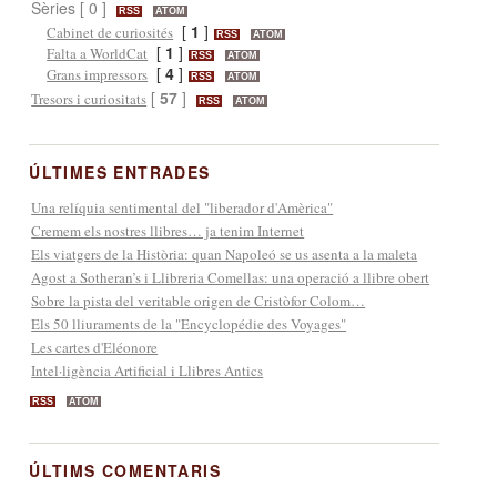
Sèries [ 0 ]
RSS
ATOM
[
1
]
Cabinet de curiosités
RSS
ATOM
[
1
]
Falta a WorldCat
RSS
ATOM
[
4
]
Grans impressors
RSS
ATOM
[
57
]
Tresors i curiositats
RSS
ATOM
ÚLTIMES ENTRADES
Una relíquia sentimental del "liberador d'Amèrica"
Cremem els nostres llibres… ja tenim Internet
Els viatgers de la Història: quan Napoleó se us asenta a la maleta
Agost a Sotheran’s i Llibreria Comellas: una operació a llibre obert
Sobre la pista del veritable origen de Cristòfor Colom…
Els 50 lliuraments de la "Encyclopédie des Voyages"
Les cartes d'Eléonore
Intel·ligència Artificial i Llibres Antics
RSS
ATOM
ÚLTIMS COMENTARIS