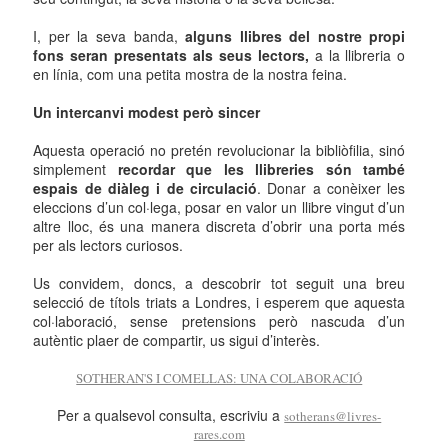
I, per la seva banda,
alguns llibres del nostre propi
fons seran presentats als seus lectors,
a la llibreria o
en línia, com una petita mostra de la nostra feina.
Un intercanvi modest però sincer
Aquesta operació no pretén revolucionar la bibliòfilia, sinó
simplement
recordar que les llibreries són també
espais de diàleg i de circulació
. Donar a conèixer les
eleccions d’un col·lega, posar en valor un llibre vingut d’un
altre lloc, és una manera discreta d’obrir una porta més
per als lectors curiosos.
Us convidem, doncs, a descobrir tot seguit una breu
selecció de títols triats a Londres, i esperem que aquesta
col·laboració, sense pretensions però nascuda d’un
autèntic plaer de compartir, us sigui d’interès.
SOTHERAN'S I COMELLAS: UNA COLABORACIÓ
Per a qualsevol consulta, escriviu a
sotherans@livres-
rares.com