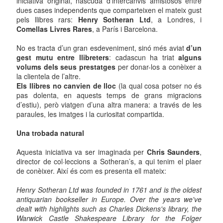
iniciativa original, nascuda d’intercanvis amistosos entre
dues cases independents que comparteixen el mateix gust
pels llibres rars:
Henry Sotheran Ltd
, a Londres, i
Comellas Livres Rares
, a París i Barcelona.
No es tracta d’un gran esdeveniment, sinó més aviat
d’un
gest mutu entre llibreters
: cadascun ha triat
alguns
volums dels seus prestatges
per donar-los a conèixer a
la clientela de l’altre.
Els llibres no canvien de lloc
(la qual cosa potser no és
pas dolenta, en aquests temps de grans migracions
d’estiu), però viatgen d’una altra manera: a través de les
paraules, les imatges i la curiositat compartida.
Una trobada natural
Aquesta iniciativa va ser imaginada per
Chris Saunders
,
director de col·leccions a Sotheran’s, a qui tenim el plaer
de conèixer. Així és com es presenta ell mateix:
Henry Sotheran Ltd was founded in 1761 and is the oldest
antiquarian bookseller in Europe. Over the years we've
dealt with highlights such as Charles Dickens's library, the
Warwick Castle Shakespeare Library for the Folger