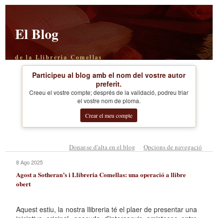
El Blog
de la Llibreria Comellas
Participeu al blog amb el nom del vostre autor
preferit.
Creeu el vostre compte; després de la validació, podreu triar
el vostre nom de ploma.
Crear el meu compte
Donar-se d'alta en el blog
Opcions de navegació
8 Ago 2025
Agost a Sotheran’s i Llibreria Comellas: una operació a llibre
obert
Aquest estiu, la nostra llibreria té el plaer de presentar una