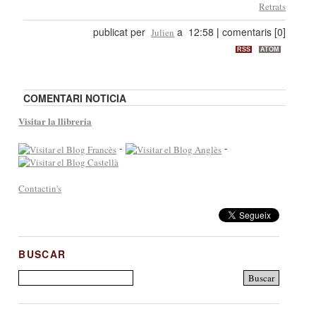
Retrats
publicat per
a 12:58
|
comentaris [0]
Julien
RSS
ATOM
COMENTARI NOTICIA
Visitar la llibreria
-
-
Contactin's
BUSCAR