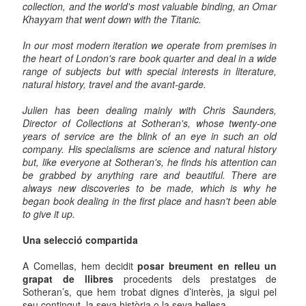
collection, and the world's most valuable binding, an Omar
Khayyam that went down with the Titanic.
In our most modern iteration we operate from premises in
the heart of London's rare book quarter and deal in a wide
range of subjects but with special interests in literature,
natural history, travel and the avant-garde.
Julien has been dealing mainly with Chris Saunders,
Director of Collections at Sotheran's, whose twenty-one
years of service are the blink of an eye in such an old
company. His specialisms are science and natural history
but, like everyone at Sotheran's, he finds his attention can
be grabbed by anything rare and beautiful. There are
always new discoveries to be made, which is why he
began book dealing in the first place and hasn't been able
to give it up.
Una selecció compartida
A Comellas, hem decidit
posar breument en relleu un
grapat de llibres
procedents dels prestatges de
Sotheran’s, que hem trobat dignes d’interès, ja sigui pel
seu contingut, la seva història o la seva bellesa.