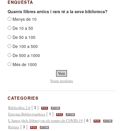
ENQUESTA
Quants llibres antics i rars té a la seva biblioteca?
Menys de 10
De 10 a 50
De 50 a 100
De 100 a 500
De 500 a 1000
Més de 1000
Veure resultats
CATEGORIES
[
3
]
Bibliofilia 2.0
RSS
ATOM
[
1
]
Enigma Bibliographica
RSS
ATOM
[
6
]
L'Amor (dels llibres) en els temps de COVID-19
RSS
ATOM
[
3
]
Retrats
RSS
ATOM