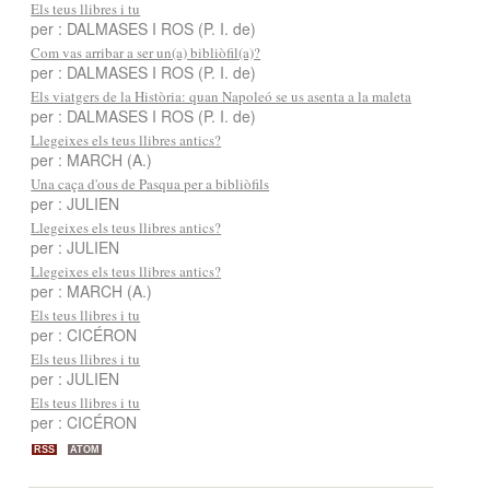
Els teus llibres i tu
per : DALMASES I ROS (P. I. de)
Com vas arribar a ser un(a) bibliòfil(a)?
per : DALMASES I ROS (P. I. de)
Els viatgers de la Història: quan Napoleó se us asenta a la maleta
per : DALMASES I ROS (P. I. de)
Llegeixes els teus llibres antics?
per : MARCH (A.)
Una caça d'ous de Pasqua per a bibliòfils
per : JULIEN
Llegeixes els teus llibres antics?
per : JULIEN
Llegeixes els teus llibres antics?
per : MARCH (A.)
Els teus llibres i tu
per : CICÉRON
Els teus llibres i tu
per : JULIEN
Els teus llibres i tu
per : CICÉRON
RSS
ATOM