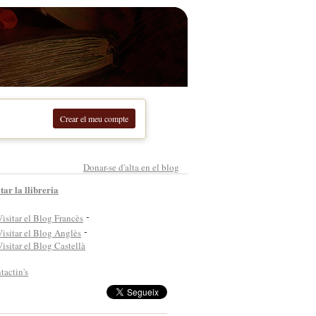
Crear el meu compte
Donar-se d'alta en el blog
tar la llibreria
-
-
tactin's