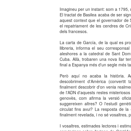
Imagineu per un instant: som a 1795, u
El tractat de Basilea acaba de ser sig
aquest context que el governador de S
el repatriament de les cendres de Cr
dels francesos.
La carta de García, de la qual es p
llibreria, informa el seu corresponsal
aleshores a la catedral de Sant Dom
Cuba. Allà, trobaren una nova llar te
final a Espanya més d'un segle més ta
Però aquí no acaba la història. Aq
descobriment d'Amèrica (convertit 
finalment descobrir d'on venia realme
de l'ADN d'aquests restes misteriosos 
genovès, com afirma la versió oficia
suggereixen altres? O l'estudi genè
circulat fins avui? La resposta de la
finalment revelada, i no sé vosaltres, p
I vosaltres, estimades lectores i esti