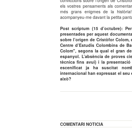
conviccions sobre l'origen de Cristòf
els vostres pensaments als comentar
més grans enigmes de la història
acompanyeu-me davant la petita pantall
Post scriptum (15 d’octubre): Pe
presentades per aquest documental
sobre l’origen de Cristòfor Colom, 
Centre d’Estudis Colombins de Bar
Colom", segons la qual el gran des
espanyol. L’absència de proves cie
tècnica fins avui) i la presentac
escenificat ja ha suscitat nom
internacional han expressat el seu 
això?
COMENTARI NOTICIA