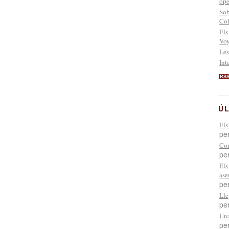
ope
Sob
Co
Els
Voy
Les
Int
RS
ÚL
Els
pe
Com
pe
Els
ase
pe
Lle
pe
Una
pe