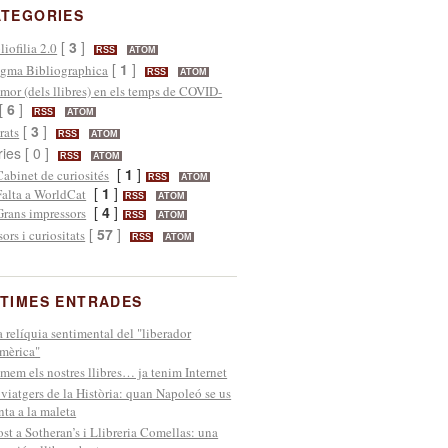
ATEGORIES
[
3
]
liofilia 2.0
RSS
ATOM
[
1
]
gma Bibliographica
RSS
ATOM
mor (dels llibres) en els temps de COVID-
[
6
]
RSS
ATOM
[
3
]
rats
RSS
ATOM
ries [ 0 ]
RSS
ATOM
[
1
]
Cabinet de curiosités
RSS
ATOM
[
1
]
Falta a WorldCat
RSS
ATOM
[
4
]
Grans impressors
RSS
ATOM
[
57
]
sors i curiositats
RSS
ATOM
TIMES ENTRADES
 relíquia sentimental del "liberador
mèrica"
mem els nostres llibres… ja tenim Internet
 viatgers de la Història: quan Napoleó se us
nta a la maleta
st a Sotheran’s i Llibreria Comellas: una