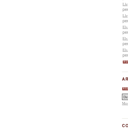
Lle
pe
Lle
pe
Els
pe
Els
pe
Els
pe
RS
AR
RS
Mes
C