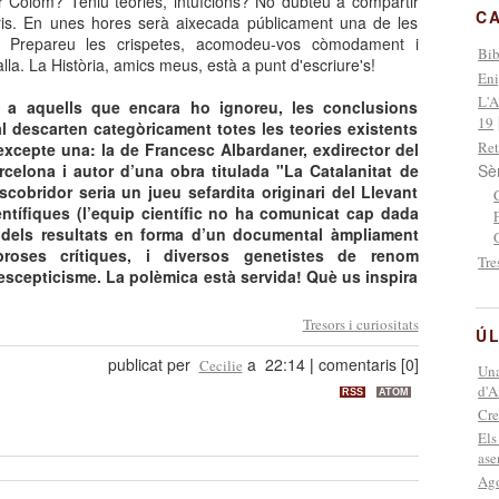
or Colom? Teniu teories, intuïcions? No dubteu a compartir
C
is. En unes hores serà aixecada públicament una de les
! Prepareu les crispetes, acomodeu-vos còmodament i
Bib
a. La Història, amics meus, està a punt d'escriure's!
Eni
L'A
r a aquells que encara ho ignoreu, les conclusions
19
 descarten categòricament totes les teories existents
Ret
excepte una: la de Francesc Albardaner, exdirector del
celona i autor d’una obra titulada "La Catalanitat de
Sè
cobridor seria un jueu sefardita originari del Llevant
ntífiques (l’equip científic no ha comunicat cap dada
ió dels resultats en forma d’un documental àmpliament
broses crítiques, i diversos genetistes de renom
Tre
escepticisme. La polèmica està servida! Què us inspira
Tresors i curiositats
ÚL
publicat per
a 22:14
|
comentaris [0]
Cecilie
Una
d'A
RSS
ATOM
Cre
Els
ase
Ago