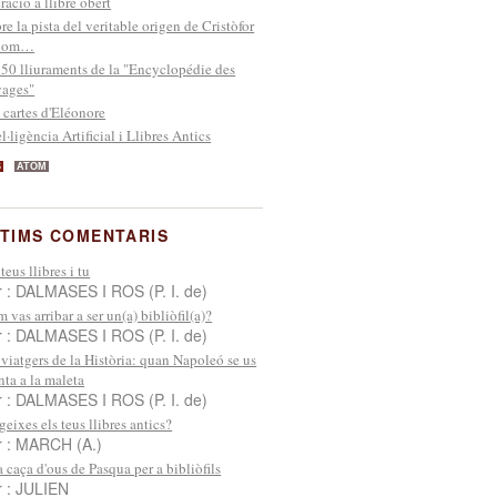
ració a llibre obert
re la pista del veritable origen de Cristòfor
lom…
 50 lliuraments de la "Encyclopédie des
ages"
 cartes d'Eléonore
el·ligència Artificial i Llibres Antics
S
ATOM
TIMS COMENTARIS
 teus llibres i tu
r : DALMASES I ROS (P. I. de)
 vas arribar a ser un(a) bibliòfil(a)?
r : DALMASES I ROS (P. I. de)
 viatgers de la Història: quan Napoleó se us
nta a la maleta
r : DALMASES I ROS (P. I. de)
geixes els teus llibres antics?
r : MARCH (A.)
 caça d'ous de Pasqua per a bibliòfils
r : JULIEN