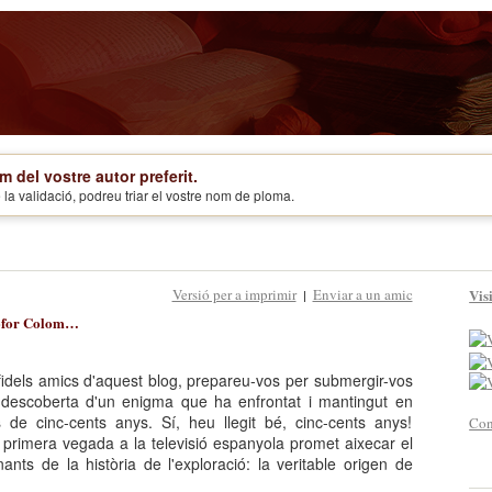
m del vostre autor preferit.
la validació, podreu triar el vostre nom de ploma.
Versió per a imprimir
Enviar a un amic
Visi
|
stòfor Colom…
 fidels amics d'aquest blog, prepareu-vos per submergir-vos
a descoberta d'un enigma que ha enfrontat i mantingut en
 de cinc-cents anys. Sí, heu llegit bé, cinc-cents anys!
Con
primera vegada a la televisió espanyola promet aixecar el
ants de la història de l'exploració: la veritable origen de