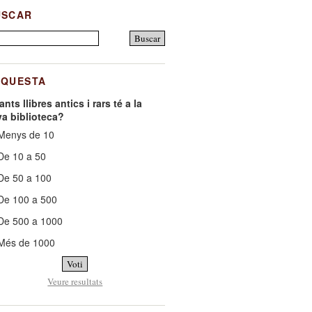
USCAR
NQUESTA
nts llibres antics i rars té a la
va biblioteca?
enys de 10
e 10 a 50
e 50 a 100
e 100 a 500
e 500 a 1000
Més de 1000
Veure resultats