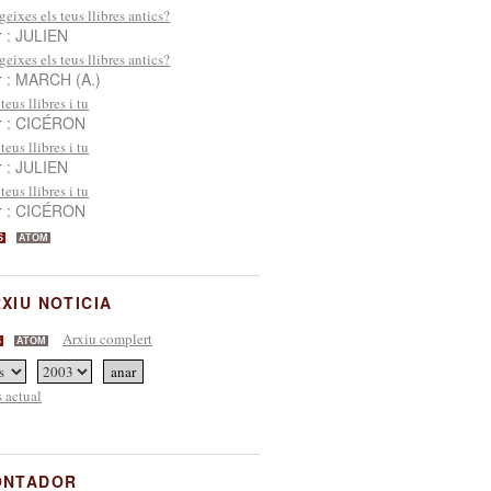
geixes els teus llibres antics?
r : JULIEN
geixes els teus llibres antics?
r : MARCH (A.)
 teus llibres i tu
r : CICÉRON
 teus llibres i tu
r : JULIEN
 teus llibres i tu
r : CICÉRON
S
ATOM
XIU NOTICIA
Arxiu complert
S
ATOM
 actual
ONTADOR