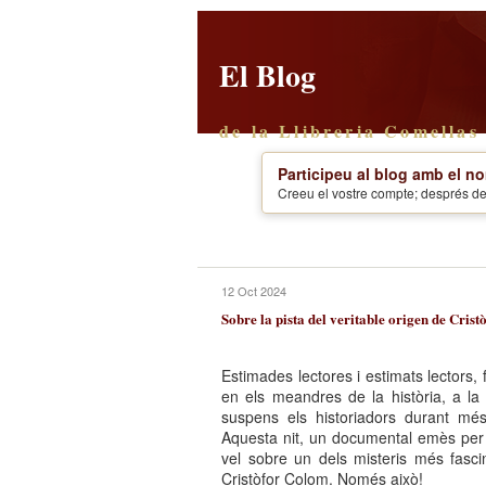
El Blog
de la Llibreria Comellas
Participeu al blog amb el no
Creeu el vostre compte; després de 
12 Oct 2024
Sobre la pista del veritable origen de Cri
Estimades lectores i estimats lectors,
en els meandres de la història, a l
suspens els historiadors durant més
Aquesta nit, un documental emès per 
vel sobre un dels misteris més fascin
Cristòfor Colom. Només això!