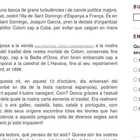
B
na època de grans turbulències i de canvis polítics majors.
nat, cedint l'illa de Sant Domingo d'Espanya a França. És en
ant Domingo, Joaquín García, pren la decisió d'organitzar
istòfor Colom cap a Cuba, per evitar que caiguin en mans
E
roposa a la venda
a la nostra
una preciosa còpia contemporània
Qua
 del trasllat dels restes mortals de Colom, conservats fins
se
ingo, cap a la Badia d'Ocoa, d'on foren embarcats cap a
M
mporal a la catedral de L'Havana, fins al seu repatriament
rd, el 1898.
D
D
uesta nit, en aquest 12 d'octubre, dia aniversari del
també en dia de la festa nacional espanyola), podríem
D
nt aquest il·lustre navegant. Com? Doncs gràcies a l'estudi
dels quals la nostra carta esmenta el trasllat. Era realment
D
l, o era gallec, castellà, basc, català o portuguès, com
tic dels seus orígens escombra totes les teories que han
 ciència a aquesta pregunta vella de diversos segles serà
erò jo estic impacient!
mats lectors, què penseu de tot això? Quines són les vostres