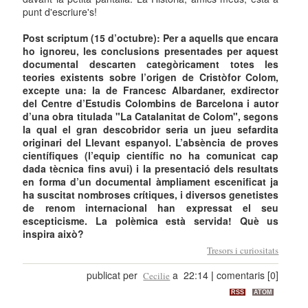
punt d'escriure's!
Post scriptum (15 d’octubre): Per a aquells que encara
ho ignoreu, les conclusions presentades per aquest
documental descarten categòricament totes les
teories existents sobre l’origen de Cristòfor Colom,
excepte una: la de Francesc Albardaner, exdirector
del Centre d’Estudis Colombins de Barcelona i autor
d’una obra titulada "La Catalanitat de Colom", segons
la qual el gran descobridor seria un jueu sefardita
originari del Llevant espanyol. L’absència de proves
científiques (l’equip científic no ha comunicat cap
dada tècnica fins avui) i la presentació dels resultats
en forma d’un documental àmpliament escenificat ja
ha suscitat nombroses crítiques, i diversos genetistes
de renom internacional han expressat el seu
escepticisme. La polèmica està servida! Què us
inspira això?
Tresors i curiositats
publicat per
a 22:14
|
comentaris [0]
Cecilie
RSS
ATOM