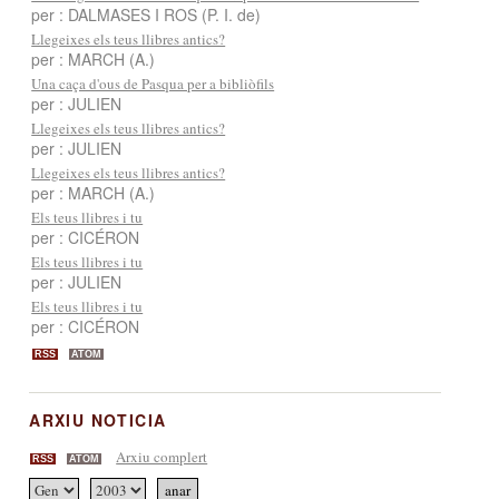
per : DALMASES I ROS (P. I. de)
Llegeixes els teus llibres antics?
per : MARCH (A.)
Una caça d'ous de Pasqua per a bibliòfils
per : JULIEN
Llegeixes els teus llibres antics?
per : JULIEN
Llegeixes els teus llibres antics?
per : MARCH (A.)
Els teus llibres i tu
per : CICÉRON
Els teus llibres i tu
per : JULIEN
Els teus llibres i tu
per : CICÉRON
RSS
ATOM
ARXIU NOTICIA
Arxiu complert
RSS
ATOM