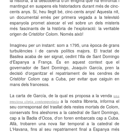
la història, a la descoberta d'un enigma que ha enfrontat i
mantingut en suspens els historiadors durant més de cinc-
cents anys. Sí, heu llegit bé, cinc-cents anys! Aquesta nit,
un documental emès per primera vegada a la televisió
espanyola promet aixecar el vel sobre un dels misteris
més fascinants de la història de l'exploració: la veritable
origen de Cristòfor Colom. Només això!
Imagineu per un instant: som a 1795, una època de grans
turbulències i de canvis polítics majors. El tractat de
Basilea acaba de ser signat, cedint l'illa de Sant Domingo
d'Espanya a França. És en aquest context que el
governador de Sant Domingo, Joaquín García, pren la
decisió d'organitzar el repatriament de les cendres de
Cristòfor Colom cap a Cuba, per evitar que caiguin en
mans dels francesos.
La carta de García, de la qual es proposa a la venda
una
a la nostra llibreria, informa el
preciosa còpia contemporània
seu corresponsal del trasllat dels restes mortals de Colom,
conservats fins aleshores a la catedral de Sant Domingo,
cap a la Badia d'Ocoa, d'on foren embarcats cap a Cuba.
Allà, trobaren una nova llar temporal a la catedral de
L'Havana, fins al seu repatriament final a Espanya més