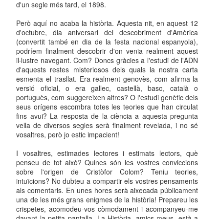
d'un segle més tard, el 1898.
Però aquí no acaba la història. Aquesta nit, en aquest 12
d'octubre, dia aniversari del descobriment d'Amèrica
(convertit també en dia de la festa nacional espanyola),
podríem finalment descobrir d'on venia realment aquest
il·lustre navegant. Com? Doncs gràcies a l'estudi de l'ADN
d'aquests restes misteriosos dels quals la nostra carta
esmenta el trasllat. Era realment genovès, com afirma la
versió oficial, o era gallec, castellà, basc, català o
portuguès, com suggereixen altres? O l'estudi genètic dels
seus orígens escombra totes les teories que han circulat
fins avui? La resposta de la ciència a aquesta pregunta
vella de diversos segles serà finalment revelada, i no sé
vosaltres, però jo estic impacient!
I vosaltres, estimades lectores i estimats lectors, què
penseu de tot això? Quines són les vostres conviccions
sobre l'origen de Cristòfor Colom? Teniu teories,
intuïcions? No dubteu a compartir els vostres pensaments
als comentaris. En unes hores serà aixecada públicament
una de les més grans enigmes de la història! Prepareu les
crispetes, acomodeu-vos còmodament i acompanyeu-me
davant la petita pantalla. La Història, amics meus, està a