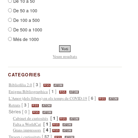
De 10 a 50
De 50 a 100
De 100 a 500
De 500 a 1000
Més de 1000
Veure resultats
CATEGORIES
[
3
]
Bibliofilia 2.0
RSS
ATOM
[
1
]
Enigma Bibliographica
RSS
ATOM
[
6
]
L'Amor (dels llibres) en els temps de COVID-19
RSS
ATOM
[
3
]
Retrats
RSS
ATOM
Sèries [ 0 ]
RSS
ATOM
[
1
]
Cabinet de curiosités
RSS
ATOM
[
1
]
Falta a WorldCat
RSS
ATOM
[
4
]
Grans impressors
RSS
ATOM
[
57
]
Tresors i curiositats
RSS
ATOM