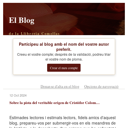
El Blog
de la Llibreria Comellas
Participeu al blog amb el nom del vostre autor
preferit.
Creeu el vostre compte; després de la validació, podreu triar
el vostre nom de ploma.
Crear el meu compte
Donar-se d'alta en el blog
Opcions de navegació
12 Oct 2024
Sobre la pista del veritable origen de Cristòfor Colom…
Estimades lectores i estimats lectors, fidels amics d'aquest
blog, prepareu-vos per submergir-vos en els meandres de