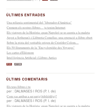
ÚLTIMES ENTRADES
Una relíquia sentimental del "liberador d'Amèrica"
Cremem els nostres llibres… ja tenim Internet
Els viatgers de la Història: quan Napoleó se us asenta a la maleta
Agost a Sotheran’s i Llibreria Comellas: una operació a llibre obert
Sobre la pista del veritable origen de Cristòfor Colom…
Els 50 lliuraments de la "Encyclopédie des Voyages"
Les cartes d'Eléonore
Intel·ligència Artificial i Llibres Antics
RSS
ATOM
ÚLTIMS COMENTARIS
Els teus llibres i tu
per : DALMASES I ROS (P. I. de)
Com vas arribar a ser un(a) bibliòfil(a)?
per : DALMASES I ROS (P. I. de)
Els viatgers de la Història: quan Napoleó se us asenta a la maleta