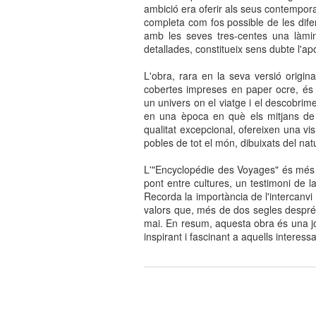
ambició era oferir als seus contempora
completa com fos possible de les dife
amb les seves tres-centes una làmin
detallades, constitueix sens dubte l'a
L'obra, rara en la seva versió origin
cobertes impreses en paper ocre, és u
un univers on el viatge i el descobriment
en una època en què els mitjans de t
qualitat excepcional, ofereixen una vis
pobles de tot el món, dibuixats del natu
L'"Encyclopédie des Voyages" és més q
pont entre cultures, un testimoni de la 
Recorda la importància de l'intercanv
valors que, més de dos segles després
mai. En resum, aquesta obra és una joia
inspirant i fascinant a aquells interess