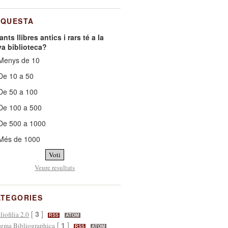
NQUESTA
nts llibres antics i rars té a la
va biblioteca?
enys de 10
e 10 a 50
e 50 a 100
e 100 a 500
e 500 a 1000
Més de 1000
Veure resultats
ATEGORIES
[
3
]
liofilia 2.0
RSS
ATOM
[
1
]
gma Bibliographica
RSS
ATOM