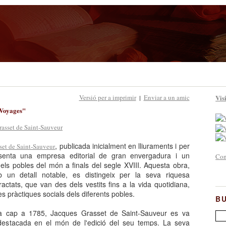
Versió per a imprimir
Enviar a un amic
Visi
|
 Voyages"
, publicada inicialment en lliuraments i per
set de Saint-Sauveur
esenta una empresa editorial de gran envergadura i un
Con
re els pobles del món a finals del segle XVIII. Aquesta obra,
b un detall notable, es distingeix per la seva riquesa
tractats, que van des dels vestits fins a la vida quotidiana,
les pràctiques socials dels diferents pobles.
B
ça cap a 1785, Jacques Grasset de Saint-Sauveur es va
destacada en el món de l'edició del seu temps. La seva