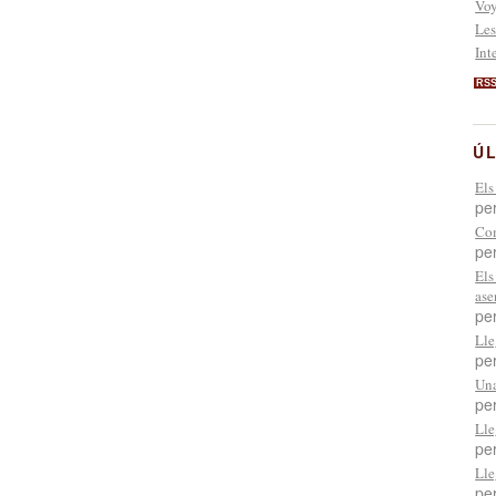
Voy
Les
Int
RS
ÚL
Els
pe
Com
pe
Els
ase
pe
Lle
pe
Una
pe
Lle
pe
Lle
pe