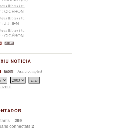
 teus llibres i tu
r : CICÉRON
 teus llibres i tu
r : JULIEN
 teus llibres i tu
r : CICÉRON
S
ATOM
XIU NOTICIA
Arxiu complert
S
ATOM
 actual
ONTADOR
sitants
299
uaris connectats
2