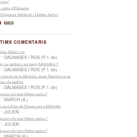
ages"
 cartes d'Eléonore
el·ligència Artificial i Llibres Antics
S
ATOM
TIMS COMENTARIS
 teus llibres i tu
r : DALMASES I ROS (P. I. de)
 vas arribar a ser un(a) bibliòfil(a)?
r : DALMASES I ROS (P. I. de)
 viatgers de la Història: quan Napoleó se us
nta a la maleta
r : DALMASES I ROS (P. I. de)
geixes els teus llibres antics?
r : MARCH (A.)
 caça d'ous de Pasqua per a bibliòfils
r : JULIEN
geixes els teus llibres antics?
r : JULIEN
geixes els teus llibres antics?
r : MARCH (A.)