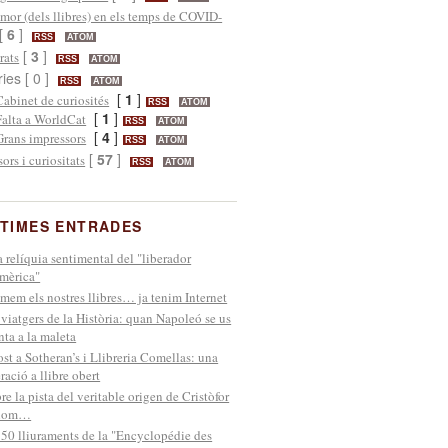
mor (dels llibres) en els temps de COVID-
[
6
]
RSS
ATOM
[
3
]
rats
RSS
ATOM
ries [ 0 ]
RSS
ATOM
[
1
]
Cabinet de curiosités
RSS
ATOM
[
1
]
Falta a WorldCat
RSS
ATOM
[
4
]
Grans impressors
RSS
ATOM
[
57
]
sors i curiositats
RSS
ATOM
TIMES ENTRADES
 relíquia sentimental del "liberador
mèrica"
mem els nostres llibres… ja tenim Internet
 viatgers de la Història: quan Napoleó se us
nta a la maleta
st a Sotheran’s i Llibreria Comellas: una
ració a llibre obert
re la pista del veritable origen de Cristòfor
lom…
 50 lliuraments de la "Encyclopédie des