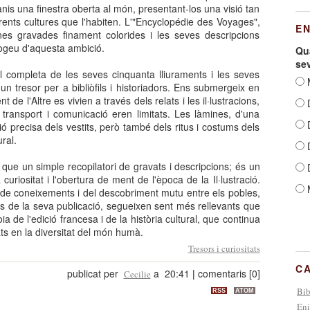
nis una finestra oberta al món, presentant-los una visió tan
rents cultures que l'habiten. L'"Encyclopédie des Voyages",
E
es gravades finament colorides i les seves descripcions
pogeu d'aquesta ambició.
Qua
se
al completa de les seves cinquanta lliuraments i les seves
M
n tresor per a bibliòfils i historiadors. Ens submergeix en
 de l'Altre es vivien a través dels relats i les il·lustracions,
D
ransport i comunicació eren limitats. Les làmines, d'una
D
ió precisa dels vestits, però també dels ritus i costums dels
ral.
D
ue un simple recopilatori de gravats i descripcions; és un
D
curiositat i l'obertura de ment de l'època de la Il·lustració.
i de coneixements i del descobriment mutu entre els pobles,
 de la seva publicació, segueixen sent més rellevants que
 de l'edició francesa i de la història cultural, que continua
ats en la diversitat del món humà.
Tresors i curiositats
C
publicat per
a 20:41
|
comentaris [0]
Cecilie
Bib
RSS
ATOM
Eni