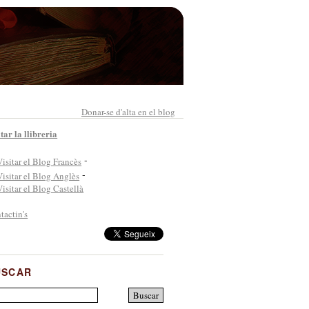
Donar-se d'alta en el blog
tar la llibreria
-
-
tactin's
USCAR