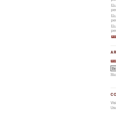
Els
pe
Els
pe
Els
pe
RS
AR
RS
Mes
C
Vi
Us