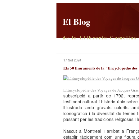
El Blog
de la Llibreria Comellas
17 Set 2024
Els 50 lliuraments de la "Encyclopédie des
L'Encyclopédie des Voyages de Jacques Gras
subscripció a partir de 1792, repr
testimoni cultural i històric únic sob
il·lustrada amb gravats colorits am
iconogràfica i la diversitat de temes 
passant per les tradicions religioses i 
Nascut a Montreal i arribat a Fran
establir ràpidament com una figura 