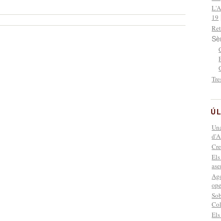
L'A
19
Ret
Sè
Tre
ÚL
Una
d'A
Cre
Els
ase
Ago
ope
Sob
Co
Els