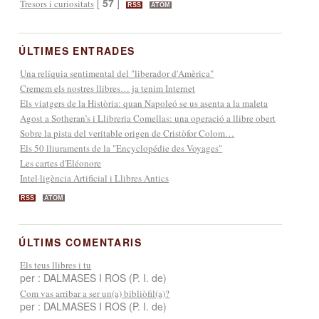
[
57
]
Tresors i curiositats
RSS
ATOM
ÚLTIMES ENTRADES
Una relíquia sentimental del "liberador d'Amèrica"
Cremem els nostres llibres… ja tenim Internet
Els viatgers de la Història: quan Napoleó se us asenta a la maleta
Agost a Sotheran’s i Llibreria Comellas: una operació a llibre obert
Sobre la pista del veritable origen de Cristòfor Colom…
Els 50 lliuraments de la "Encyclopédie des Voyages"
Les cartes d'Eléonore
Intel·ligència Artificial i Llibres Antics
RSS
ATOM
ÚLTIMS COMENTARIS
Els teus llibres i tu
per : DALMASES I ROS (P. I. de)
Com vas arribar a ser un(a) bibliòfil(a)?
per : DALMASES I ROS (P. I. de)