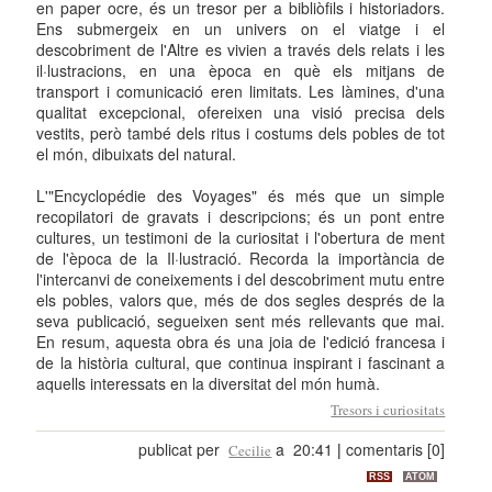
en paper ocre, és un tresor per a bibliòfils i historiadors.
Ens submergeix en un univers on el viatge i el
descobriment de l'Altre es vivien a través dels relats i les
il·lustracions, en una època en què els mitjans de
transport i comunicació eren limitats. Les làmines, d'una
qualitat excepcional, ofereixen una visió precisa dels
vestits, però també dels ritus i costums dels pobles de tot
el món, dibuixats del natural.
L'"Encyclopédie des Voyages" és més que un simple
recopilatori de gravats i descripcions; és un pont entre
cultures, un testimoni de la curiositat i l'obertura de ment
de l'època de la Il·lustració. Recorda la importància de
l'intercanvi de coneixements i del descobriment mutu entre
els pobles, valors que, més de dos segles després de la
seva publicació, segueixen sent més rellevants que mai.
En resum, aquesta obra és una joia de l'edició francesa i
de la història cultural, que continua inspirant i fascinant a
aquells interessats en la diversitat del món humà.
Tresors i curiositats
publicat per
a 20:41
|
comentaris [0]
Cecilie
RSS
ATOM