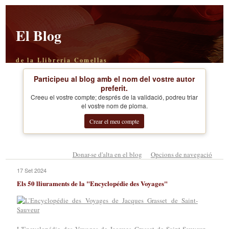
El Blog
de la Llibreria Comellas
Participeu al blog amb el nom del vostre autor
preferit.
Creeu el vostre compte; després de la validació, podreu triar
el vostre nom de ploma.
Crear el meu compte
Donar-se d'alta en el blog
Opcions de navegació
17 Set 2024
Els 50 lliuraments de la "Encyclopédie des Voyages"
,
L'Encyclopédie des Voyages de Jacques Grasset de Saint-Sauveur