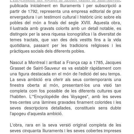
publicada inicialment en lliuraments i per subscripció a
partir de 1792, representa una empresa editorial de gran
envergadura i un testimoni cultural i històric únic sobre els
pobles del món a finals del segle XVIII. Aquesta obra,
il·lustrada amb gravats colorits amb un detall notable, es
distingeix per la seva riquesa iconogràfica i la diversitat de
temes tractats, que van des dels vestits fins a la vida
quotidiana, passant per les tradicions religioses i les
pràctiques socials dels diferents pobles.
Nascut a Montreal i arribat a França cap a 1785, Jacques
Grasset de Saint-Sauveur es va establir ràpidament com
una figura destacada en el món de l'edició del seu temps.
La seva ambició era oferir als seus contemporanis una
finestra oberta al món, presentant-los una visió tan
completa com fos possible de les diferents cultures que
l'habiten. L'"Encyclopédie des Voyages", amb les seves
tres-centes una làmines gravades finament colorides i les
seves descripcions detallades, constitueix sens dubte
l'apogeu d'aquesta ambició.
L'obra, rara en la seva versió original completa de les
seves cinquanta lliuraments i les seves cobertes impreses