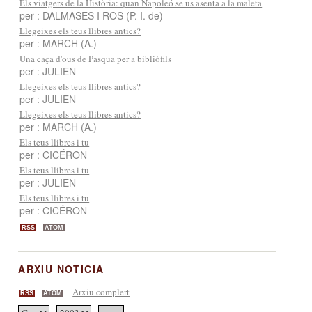
Els viatgers de la Història: quan Napoleó se us asenta a la maleta
per : DALMASES I ROS (P. I. de)
Llegeixes els teus llibres antics?
per : MARCH (A.)
Una caça d'ous de Pasqua per a bibliòfils
per : JULIEN
Llegeixes els teus llibres antics?
per : JULIEN
Llegeixes els teus llibres antics?
per : MARCH (A.)
Els teus llibres i tu
per : CICÉRON
Els teus llibres i tu
per : JULIEN
Els teus llibres i tu
per : CICÉRON
RSS
ATOM
ARXIU NOTICIA
Arxiu complert
RSS
ATOM