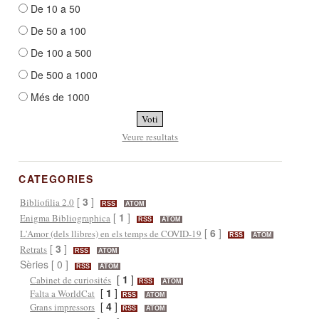
De 10 a 50
De 50 a 100
De 100 a 500
De 500 a 1000
Més de 1000
Veure resultats
CATEGORIES
[
3
]
Bibliofilia 2.0
RSS
ATOM
[
1
]
Enigma Bibliographica
RSS
ATOM
[
6
]
L'Amor (dels llibres) en els temps de COVID-19
RSS
ATOM
[
3
]
Retrats
RSS
ATOM
Sèries [ 0 ]
RSS
ATOM
[
1
]
Cabinet de curiosités
RSS
ATOM
[
1
]
Falta a WorldCat
RSS
ATOM
[
4
]
Grans impressors
RSS
ATOM