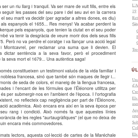
L'A
er un riu llarg i tranquil. Va ser mare de vuit fills, entre els
19
an seguir les passes del seu pare i del seu avi en la carrera
 el seu marit va decidir (per agradar a altres dones, es diu)
Ret
-se als espanyols el 1655... Res menys! Va acabar perdent la
Sè
kerque pels espanyols, que tenien la ciutat en el seu poder
bé va tenir la desgràcia de veure morir dos dels seus fills
75. Però no va perdre el coratge i va llançar una acció legal
i Montcavrel, per reclamar una suma que li devien. El
Tre
 dictar sentència a la seva favor, però el procediment
 la seva mort el 1679... Una autèntica saga!
ÚL
omés constitueixen un testimoni valuós de la vida familiar i
a noblesa francesa, sinó que també són maques de llegir i...
Una
timonis de seda de colors, el maneig de la llengua francesa,
d'A
es i l'encant de les fórmules que l’Éléonore utilitza per
Cre
 és per submergir-nos en l'ambient de l'època. I l'ortografia
Els
istent, no reflecteix cap negligència per part de l’Éléonore,
ase
ació acadèmica. Això encara era així en la seva època per
Ago
seu rang i condició. Això només fa que aquestes línies
ope
norància de les regles "aurtaugràfiques" (el que no deixa de
Sob
siguin encara més commovedores.
Co
Els
imats lectors, aquesta col·lecció de cartes de la Maréchale