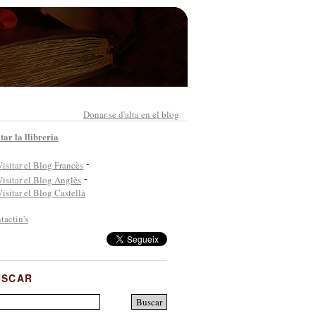
Donar-se d'alta en el blog
tar la llibreria
-
-
tactin's
USCAR