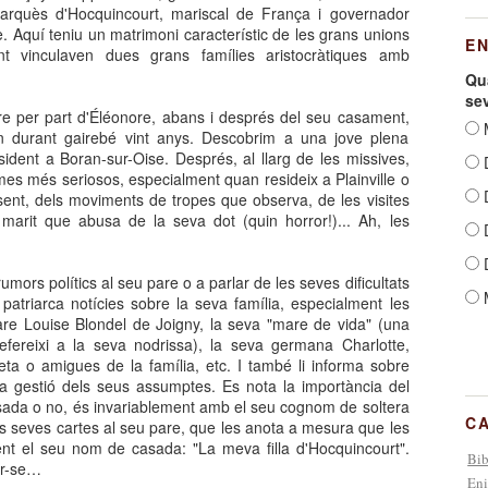
rquès d'Hocquincourt, mariscal de França i governador
. Aquí teniu un matrimoni característic de les grans unions
E
nt vinculaven dues grans famílies aristocràtiques amb
Qua
se
e per part d'Éléonore, abans i després del seu casament,
M
 durant gairebé vint anys. Descobrim a una jove plena
resident a Boran-sur-Oise. Després, al llarg de les missives,
D
es més seriosos, especialment quan resideix a Plainville o
D
 sent, dels moviments de tropes que observa, de les visites
marit que abusa de la seva dot (quin horror!)... Ah, les
D
D
umors polítics al seu pare o a parlar de les seves dificultats
atriarca notícies sobre la seva família, especialment les
e Louise Blondel de Joigny, la seva "mare de vida" (una
ereixi a la seva nodrissa), la seva germana Charlotte,
ta o amigues de la família, etc. I també li informa sobre
 la gestió dels seus assumptes. Es nota la importància del
casada o no, és invariablement amb el seu cognom de soltera
C
es seves cartes al seu pare, que les anota a mesura que les
nt el seu nom de casada: "La meva filla d'Hocquincourt".
Bib
ir-se…
Eni