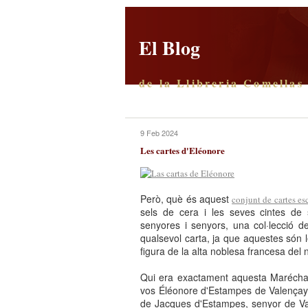
El Blog
de la Llibreria Comellas
9 Feb 2024
Les cartes d'Eléonore
Però, què és aquest
conjunt de cartes es
sels de cera i les seves cintes de
senyores i senyors, una col·lecció 
qualsevol carta, ja que aquestes són 
figura de la alta noblesa francesa del
Qui era exactament aquesta Maréchal
vos Éléonore d'Estampes de Valençay,
de Jacques d'Estampes, senyor de Val