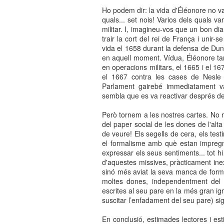
Ho podem dir: la vida d'Éléonore no va s
quals... set nois! Varios dels quals v
militar. I, imagineu-vos que un bon dia
trair la cort del rei de França i unir
vida el 1658 durant la defensa de Dun
en aquell moment. Vídua, Éléonore tam
en operacions militars, el 1665 i el 16
el 1667 contra les cases de Nesle 
Parlament gairebé immediatament va
sembla que es va reactivar després de
Però tornem a les nostres cartes. No n
del paper social de les dones de l'alt
de veure! Els segells de cera, els tes
el formalisme amb què estan impregnad
expressar els seus sentiments... tot hi
d'aquestes missives, pràcticament inex
sinó més aviat la seva manca de form
moltes dones, independentment del 
escrites al seu pare en la més gran ig
suscitar l’enfadament del seu pare) 
En conclusió, estimades lectores i est