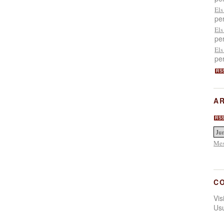
Els
pe
Els
pe
Els
pe
RS
AR
RS
Mes
C
Vi
Us