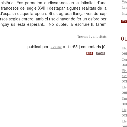
Voy
històric. Ens permeten endinsar-nos en la intimitat d'una
Les
francesos del segle XVII i destapar algunes realitats de la
d'espasa d'aquella època. Si us agrada llançar-vos de cap
Int
sos segles enrere, amb el risc d'haver de fer un esforç per
RS
nçay us està esperant... No dubteu a escriure-li, farem
Tresors i curiositats
ÚL
publicat per
a 11:55
|
comentaris [0]
Cecilie
Els
pe
RSS
ATOM
Com
pe
Els
ase
pe
Lle
pe
Una
pe
Lle
pe
Lle
pe