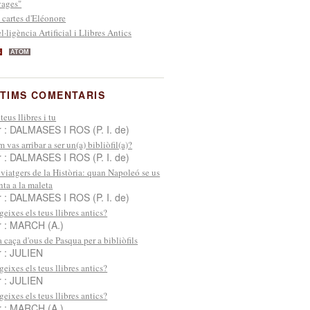
ages"
 cartes d'Eléonore
el·ligència Artificial i Llibres Antics
S
ATOM
TIMS COMENTARIS
 teus llibres i tu
r : DALMASES I ROS (P. I. de)
 vas arribar a ser un(a) bibliòfil(a)?
r : DALMASES I ROS (P. I. de)
 viatgers de la Història: quan Napoleó se us
nta a la maleta
r : DALMASES I ROS (P. I. de)
geixes els teus llibres antics?
r : MARCH (A.)
 caça d'ous de Pasqua per a bibliòfils
r : JULIEN
geixes els teus llibres antics?
r : JULIEN
geixes els teus llibres antics?
r : MARCH (A.)