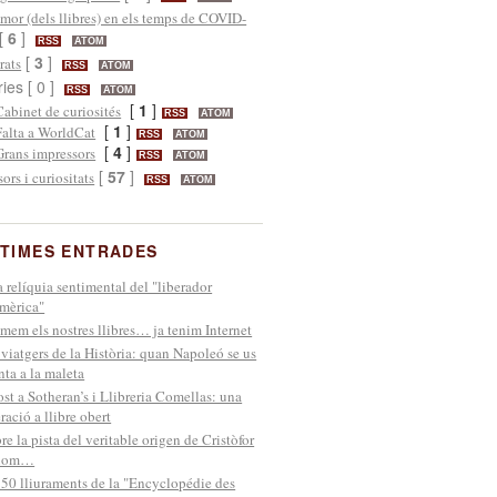
mor (dels llibres) en els temps de COVID-
[
6
]
RSS
ATOM
[
3
]
rats
RSS
ATOM
ries [ 0 ]
RSS
ATOM
[
1
]
Cabinet de curiosités
RSS
ATOM
[
1
]
Falta a WorldCat
RSS
ATOM
[
4
]
Grans impressors
RSS
ATOM
[
57
]
sors i curiositats
RSS
ATOM
TIMES ENTRADES
 relíquia sentimental del "liberador
mèrica"
mem els nostres llibres… ja tenim Internet
 viatgers de la Història: quan Napoleó se us
nta a la maleta
st a Sotheran’s i Llibreria Comellas: una
ració a llibre obert
re la pista del veritable origen de Cristòfor
lom…
 50 lliuraments de la "Encyclopédie des