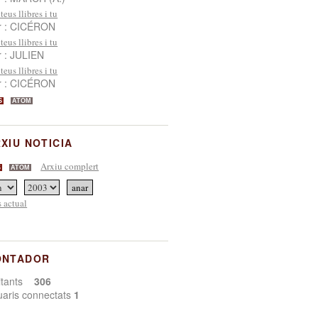
 teus llibres i tu
r : CICÉRON
 teus llibres i tu
r : JULIEN
 teus llibres i tu
r : CICÉRON
S
ATOM
XIU NOTICIA
Arxiu complert
S
ATOM
 actual
ONTADOR
sitants
306
uaris connectats
1