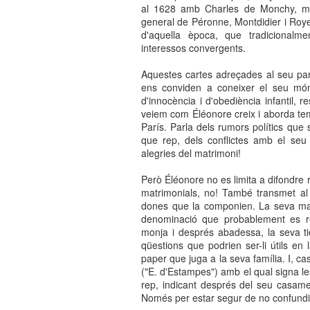
al 1628 amb Charles de Monchy, ma
general de Péronne, Montdidier i Roye
d'aquella època, que tradicionalme
interessos convergents.
Aquestes cartes adreçades al seu par
ens conviden a coneixer el seu món
d'innocència i d'obediència infantil, 
veiem com Éléonore creix i aborda tem
París. Parla dels rumors polítics que
que rep, dels conflictes amb el seu 
alegries del matrimoni!
Però Éléonore no es limita a difondre r
matrimonials, no! També transmet al p
dones que la componien. La seva mar
denominació que probablement es ref
monja i després abadessa, la seva tie
qüestions que podrien ser-li útils en
paper que juga a la seva família. I, 
("E. d'Estampes") amb el qual signa l
rep, indicant després del seu casame
Només per estar segur de no confund