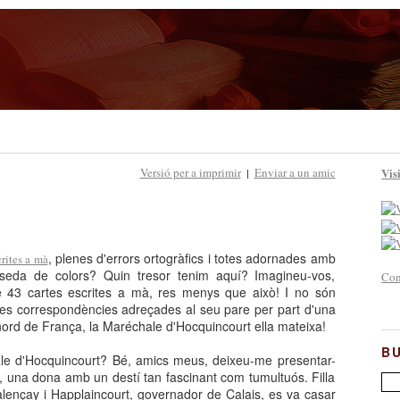
Versió per a imprimir
Enviar a un amic
Visi
|
, plenes d'errors ortogràfics i totes adornades amb
crites a mà
 seda de colors? Quin tresor tenim aquí? Imagineu-vos,
Con
de 43 cartes escrites a mà, res menys que això! I no són
les correspondències adreçades al seu pare per part d'una
 nord de França, la Maréchale d'Hocquincourt ella mateixa!
B
e d'Hocquincourt? Bé, amics meus, deixeu-me presentar-
 una dona amb un destí tan fascinant com tumultuós. Filla
ençay i Happlaincourt, governador de Calais, es va casar