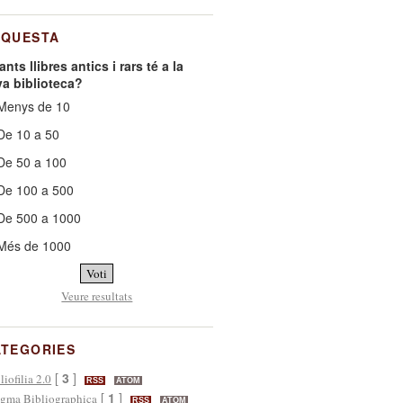
NQUESTA
nts llibres antics i rars té a la
va biblioteca?
enys de 10
e 10 a 50
e 50 a 100
e 100 a 500
e 500 a 1000
Més de 1000
Veure resultats
ATEGORIES
[
3
]
liofilia 2.0
RSS
ATOM
[
1
]
gma Bibliographica
RSS
ATOM