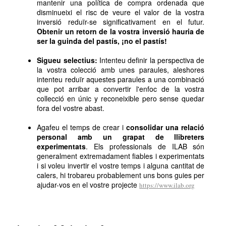
mantenir una política de compra ordenada que
disminueixi el risc de veure el valor de la vostra
inversió reduïr-se significativament en el futur.
Obtenir un retorn de la vostra inversió hauria de
ser la guinda del pastís, ¡no el pastís!
Sigueu selectius:
Intenteu definir la perspectiva de
la vostra colecció amb unes paraules, aleshores
intenteu reduïr aquestes paraules a una combinació
que pot arribar a convertir l'enfoc de la vostra
collecció en únic y reconeixible pero sense quedar
fora del vostre abast.
Agafeu el temps de crear i
consolidar una relació
personal amb un grapat de llibreters
experimentats
. Els professionals de ILAB són
generalment extremadament fiables i experimentats
i si voleu invertir el vostre temps i alguna cantitat de
calers, hi trobareu probablement uns bons guies per
ajudar-vos en el vostre projecte
https://www.ilab.org