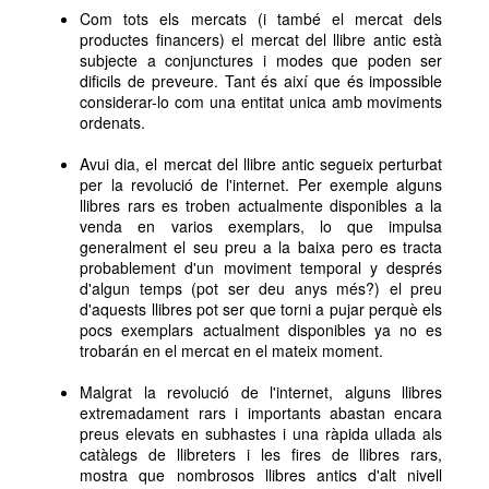
Com tots els mercats (i també el mercat dels
productes financers) el mercat del llibre antic està
subjecte a conjunctures i modes que poden ser
dificils de preveure. Tant és així que és impossible
considerar-lo com una entitat unica amb moviments
ordenats.
Avui dia, el mercat del llibre antic segueix perturbat
per la revolució de l'internet. Per exemple alguns
llibres rars es troben actualmente disponibles a la
venda en varios exemplars, lo que impulsa
generalment el seu preu a la baixa pero es tracta
probablement d'un moviment temporal y després
d'algun temps (pot ser deu anys més?) el preu
d'aquests llibres pot ser que torni a pujar perquè els
pocs exemplars actualment disponibles ya no es
trobarán en el mercat en el mateix moment.
Malgrat la revolució de l'internet, alguns llibres
extremadament rars i importants abastan encara
preus elevats en subhastes i una ràpida ullada als
catàlegs de llibreters i les fires de llibres rars,
mostra que nombrosos llibres antics d'alt nivell