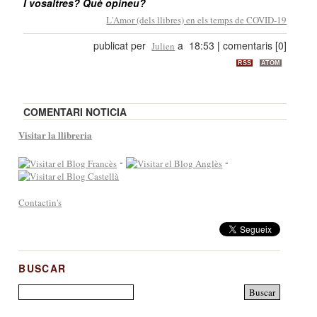
I vosaltres? Què opineu?
L'Amor (dels llibres) en els temps de COVID-19
publicat per
a 18:53
|
comentaris [0]
Julien
RSS
ATOM
COMENTARI NOTICIA
Visitar la llibreria
-
-
Contactin's
BUSCAR