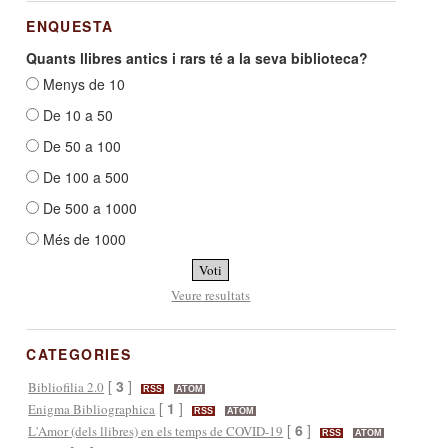
ENQUESTA
Quants llibres antics i rars té a la seva biblioteca?
Menys de 10
De 10 a 50
De 50 a 100
De 100 a 500
De 500 a 1000
Més de 1000
Veure resultats
CATEGORIES
[
3
]
Bibliofilia 2.0
RSS
ATOM
[
1
]
Enigma Bibliographica
RSS
ATOM
[
6
]
L'Amor (dels llibres) en els temps de COVID-19
RSS
ATOM