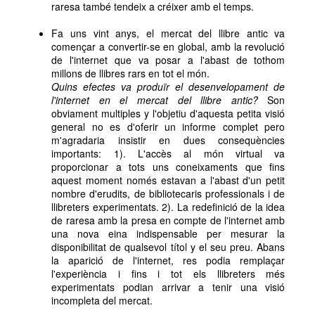
raresa també tendeix a créixer amb el temps.
Fa uns vint anys, el mercat del llibre antic va
començar a convertir-se en global, amb la revolució
de l'internet que va posar a l'abast de tothom
millons de llibres rars en tot el món.
Quins efectes va produïr el desenvelopament de
l'internet en el mercat del llibre antic?
Son
obviament multiples y l'objetiu d'aquesta petita visió
general no es d'oferir un informe complet pero
m'agradaria insistir en dues consequències
importants: 1). L'accès al món virtual va
proporcionar a tots uns coneixaments que fins
aquest moment només estavan a l'abast d'un petit
nombre d'erudits, de bibliotecaris professionals i de
llibreters experimentats. 2). La redefinició de la idea
de raresa amb la presa en compte de l'internet amb
una nova eina indispensable per mesurar la
disponibilitat de qualsevol títol y el seu preu. Abans
la aparició de l'internet, res podia remplaçar
l'experiència i fins i tot els llibreters més
experimentats podian arrivar a tenir una visió
incompleta del mercat.