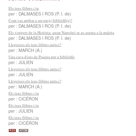
Els teus llibres i tu
per : DALMASES I ROS (P. I. de)
Com vas arribar a ser un(a) bibliòfil(a)?
per : DALMASES I ROS (P. I. de)
Els viatgers de la Història: quan Napoleó se us asenta a la maleta
per : DALMASES I ROS (P. I. de)
Llegeixes els teus llibres antics?
per : MARCH (A.)
Una caça d'ous de Pasqua per a bibliòfils
per : JULIEN
Llegeixes els teus llibres antics?
per : JULIEN
Llegeixes els teus llibres antics?
per : MARCH (A.)
Els teus llibres i tu
per : CICÉRON
Els teus llibres i tu
per : JULIEN
Els teus llibres i tu
per : CICÉRON
RSS
ATOM