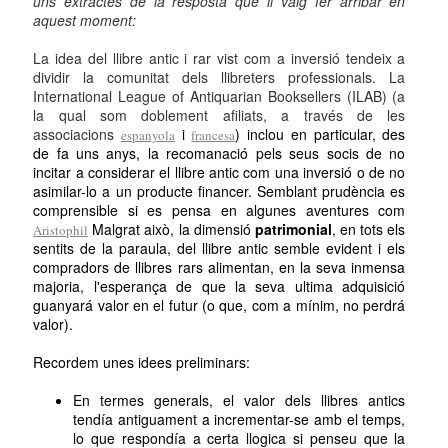
uns extractes de la resposta que li vaig fer arribar en
aquest moment:
La idea del llibre antic i rar vist com a inversió tendeix a
dividir la comunitat dels llibreters professionals. La
International League of Antiquarian Booksellers (ILAB) (a
la qual som doblement afiliats, a través de les
associacions
i
) inclou en particular, des
espanyola
francesa
de fa uns anys, la recomanació pels seus socis de no
incitar a considerar el llibre antic com una inversió o de no
asimilar-lo a un producte financer. Semblant prudència es
comprensible si es pensa en algunes aventures com
Malgrat això, la dimensió
patrimonial
, en tots els
Aristophil
sentits de la paraula, del llibre antic semble evident i els
compradors de llibres rars alimentan, en la seva inmensa
majoria, l'esperança de que la seva ultima adquisició
guanyará valor en el futur (o que, com a mínim, no perdrá
valor).
Recordem unes idees preliminars:
En termes generals, el valor dels llibres antics
tendía antiguament a incrementar-se amb el temps,
lo que respondía a certa llogica si penseu que la