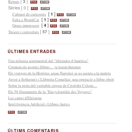
[
3
]
Retrats
RSS
ATOM
Sèries [ 0 ]
RSS
ATOM
[
1
]
Cabinet de curiosités
RSS
ATOM
[
1
]
Falta a WorldCat
RSS
ATOM
[
4
]
Grans impressors
RSS
ATOM
[
57
]
Tresors i curiositats
RSS
ATOM
ÚLTIMES ENTRADES
Una relíquia sentimental del "liberador d'Amèrica"
Cremem els nostres llibres… ja tenim Internet
Els viatgers de la Història: quan Napoleó se us asenta a la maleta
Agost a Sotheran’s i Llibreria Comellas: una operació a llibre obert
Sobre la pista del veritable origen de Cristòfor Colom…
Els 50 lliuraments de la "Encyclopédie des Voyages"
Les cartes d'Eléonore
Intel·ligència Artificial i Llibres Antics
RSS
ATOM
ÚLTIMS COMENTARIS