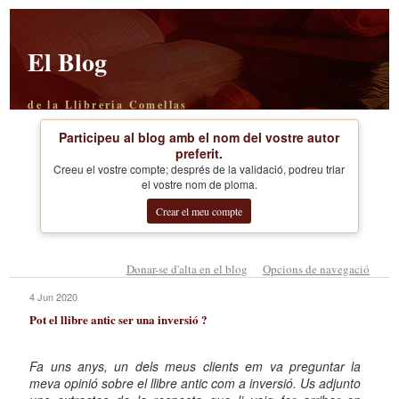
El Blog
de la Llibreria Comellas
Participeu al blog amb el nom del vostre autor
preferit.
Creeu el vostre compte; després de la validació, podreu triar
el vostre nom de ploma.
Crear el meu compte
Donar-se d'alta en el blog
Opcions de navegació
4 Jun 2020
Pot el llibre antic ser una inversió ?
Fa uns anys, un dels meus clients em va preguntar la
meva opinió sobre el llibre antic com a inversió. Us adjunto