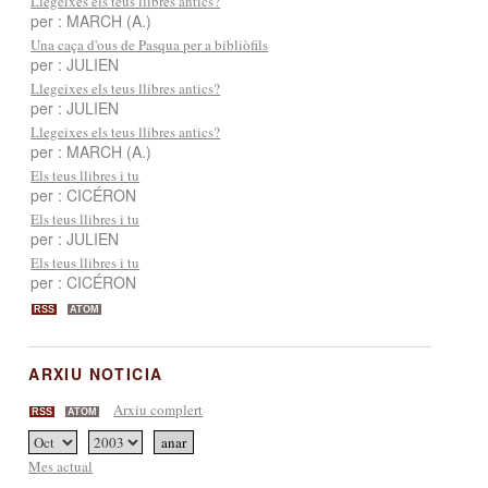
Llegeixes els teus llibres antics?
per : MARCH (A.)
Una caça d'ous de Pasqua per a bibliòfils
per : JULIEN
Llegeixes els teus llibres antics?
per : JULIEN
Llegeixes els teus llibres antics?
per : MARCH (A.)
Els teus llibres i tu
per : CICÉRON
Els teus llibres i tu
per : JULIEN
Els teus llibres i tu
per : CICÉRON
RSS
ATOM
ARXIU NOTICIA
Arxiu complert
RSS
ATOM
Mes actual