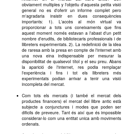
obviament multiples y l'objetiu d'aquesta petita visió
general no es d'oferir un informe complet pero
m'agradaria insistir en dues consequències
importants: 1). L'accès al món virtual va
proporcionar a tots uns coneixaments que fins
aquest moment només estavan a l'abast d'un petit
nombre d'erudits, de bibliotecaris professionals i de
llibreters experimentats. 2). La redefinició de la idea
de raresa amb la presa en compte de l'internet amb
una nova eina indispensable per mesurar la
disponibilitat de qualsevol títol y el seu preu. Abans
la aparició de l'internet, res podia remplaçar
l'experiència i fins i tot els llibreters més
experimentats podian arrivar a tenir una visió
incompleta del mercat.
Com tots els mercats (i també el mercat dels
productes financers) el mercat del llibre antic està
subjecte a conjunctures i modes que poden ser
dificils de preveure. Tant és així que és impossible
considerar-lo com una entitat unica amb moviments
ordenats.