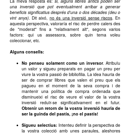
La meva resposta és:
si, alguns llibres antics poden ser
una inversió que pot eventualment arribar a generar
beneficis significatius després d'una o dos décades (deu o
vint anys).
Dit aixó,
no és una inversió sense riscos
. En
aquesta perspectiva, valoraría el risc de perdre calers des
de "moderat" fins a "relativament alt", segons varios
factors: qui us assessora, sobre quin tema voleu
coleccionar, etc.
Alguns consells:
No penseu solament como un inversor
. Atribuïu
un valor y sigueu preparats en pagar un preu per
viure la vostra passió de bibliofilia. La idea hauria de
ser de comprar llibres que valen el preu que els
pagueu en el moment de la seva compra i de
mantenir una política de compra ordenada que
disminueixi el risc de veure el valor de la vostra
inversió reduïr-se significativament en el futur.
Obtenir un retorn de la vostra inversió hauria de
ser la guinda del pastís, ¡no el pastís!
Sigueu selectius:
Intenteu definir la perspectiva de
la vostra colecció amb unes paraules, aleshores