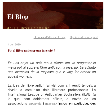
El Blog
de la Llibreria Comellas
Donar-se d'alta en el blog
Opcions de navegació
4 Jun 2020
Pot el llibre antic ser una inversió ?
Fa uns anys, un dels meus clients em va preguntar la
meva opinió sobre el llibre antic com a inversió. Us adjunto
uns extractes de la resposta que li vaig fer arribar en
aquest moment:
La idea del llibre antic i rar vist com a inversió tendeix a
dividir la comunitat dels llibreters professionals. La
International League of Antiquarian Booksellers (ILAB) (a
la qual som doblement afiliats, a través de les
associacions
i
) inclou en particular, des
espanyola
francesa