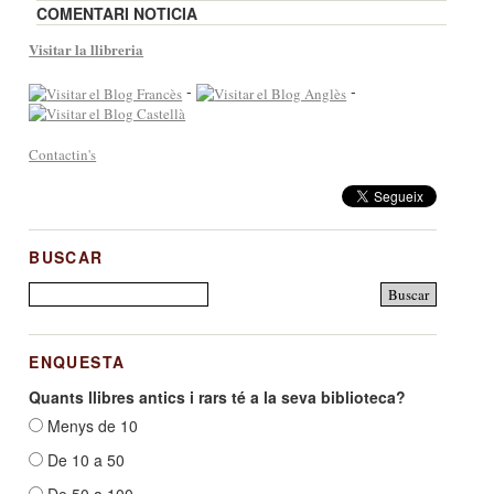
COMENTARI NOTICIA
Visitar la llibreria
-
-
Contactin's
BUSCAR
ENQUESTA
Quants llibres antics i rars té a la seva biblioteca?
Menys de 10
De 10 a 50
De 50 a 100