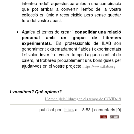
intenteu reduïr aquestes paraules a una combinació
que pot arribar a convertir l'enfoc de la vostra
collecció en únic y reconeixible pero sense quedar
fora del vostre abast.
Agafeu el temps de crear i
consolidar una relació
personal amb un grapat de llibreters
experimentats
. Els professionals de ILAB són
generalment extremadament fiables i experimentats
i si voleu invertir el vostre temps i alguna cantitat de
calers, hi trobareu probablement uns bons guies per
ajudar-vos en el vostre projecte
https://www.ilab.org
I vosaltres? Què opineu?
L'Amor (dels llibres) en els temps de COVID-19
publicat per
a 18:53
|
comentaris [0]
Julien
RSS
ATOM