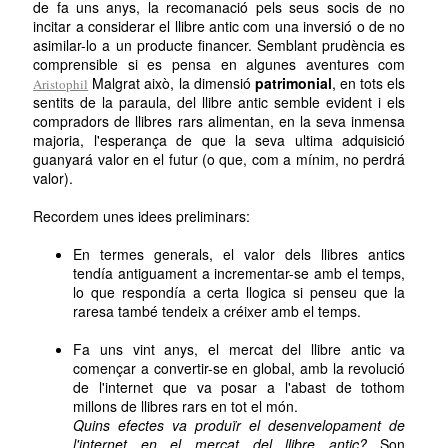
de fa uns anys, la recomanació pels seus socis de no
incitar a considerar el llibre antic com una inversió o de no
asimilar-lo a un producte financer. Semblant prudència es
comprensible si es pensa en algunes aventures com
Malgrat això, la dimensió
patrimonial
, en tots els
Aristophil
sentits de la paraula, del llibre antic semble evident i els
compradors de llibres rars alimentan, en la seva inmensa
majoria, l'esperança de que la seva ultima adquisició
guanyará valor en el futur (o que, com a mínim, no perdrá
valor).
Recordem unes idees preliminars:
En termes generals, el valor dels llibres antics
tendía antiguament a incrementar-se amb el temps,
lo que respondía a certa llogica si penseu que la
raresa també tendeix a créixer amb el temps.
Fa uns vint anys, el mercat del llibre antic va
començar a convertir-se en global, amb la revolució
de l'internet que va posar a l'abast de tothom
millons de llibres rars en tot el món.
Quins efectes va produïr el desenvelopament de
l'internet en el mercat del llibre antic?
Son