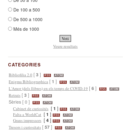
De 100 a 500
De 500 a 1000
Més de 1000
Veure resultats
CATEGORIES
[
3
]
Bibliofilia 2.0
RSS
ATOM
[
1
]
Enigma Bibliographica
RSS
ATOM
[
6
]
L'Amor (dels llibres) en els temps de COVID-19
RSS
ATOM
[
3
]
Retrats
RSS
ATOM
Sèries [ 0 ]
RSS
ATOM
[
1
]
Cabinet de curiosités
RSS
ATOM
[
1
]
Falta a WorldCat
RSS
ATOM
[
4
]
Grans impressors
RSS
ATOM
[
57
]
Tresors i curiositats
RSS
ATOM