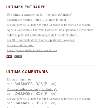
ÚLTIMES ENTRADES
Una relíquia sentimental del "liberador d'Amèrica"
Cremem els nostres llibres… ja tenim Internet
Els viatgers de la Història: quan Napoleó se us asenta a la maleta
Agost a Sotheran’s i Llibreria Comellas: una operació a llibre obert
Sobre la pista del veritable origen de Cristòfor Colom…
Els 50 lliuraments de la "Encyclopédie des Voyages"
Les cartes d'Eléonore
Intel·ligència Artificial i Llibres Antics
RSS
ATOM
ÚLTIMS COMENTARIS
Els teus llibres i tu
per : DALMASES I ROS (P. I. de)
Com vas arribar a ser un(a) bibliòfil(a)?
per : DALMASES I ROS (P. I. de)
Els viatgers de la Història: quan Napoleó se us asenta a la maleta
per : DALMASES I ROS (P. I. de)