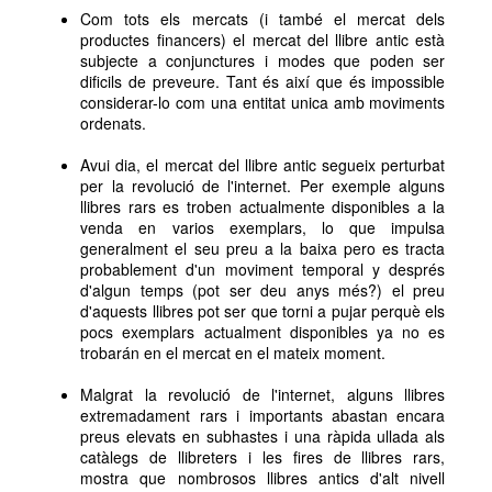
Com tots els mercats (i també el mercat dels
productes financers) el mercat del llibre antic està
subjecte a conjunctures i modes que poden ser
dificils de preveure. Tant és així que és impossible
considerar-lo com una entitat unica amb moviments
ordenats.
Avui dia, el mercat del llibre antic segueix perturbat
per la revolució de l'internet. Per exemple alguns
llibres rars es troben actualmente disponibles a la
venda en varios exemplars, lo que impulsa
generalment el seu preu a la baixa pero es tracta
probablement d'un moviment temporal y després
d'algun temps (pot ser deu anys més?) el preu
d'aquests llibres pot ser que torni a pujar perquè els
pocs exemplars actualment disponibles ya no es
trobarán en el mercat en el mateix moment.
Malgrat la revolució de l'internet, alguns llibres
extremadament rars i importants abastan encara
preus elevats en subhastes i una ràpida ullada als
catàlegs de llibreters i les fires de llibres rars,
mostra que nombrosos llibres antics d'alt nivell