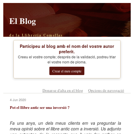
El Blog
de la Llibreria Comellas
Participeu al blog amb el nom del vostre autor
preferit.
Creeu el vostre compte; després de la validació, podreu triar
el vostre nom de ploma.
Crear el meu compte
Donar-se d'alta en el blog
Opcions de navegació
4 Jun 2020
Pot el llibre antic ser una inversió ?
Fa uns anys, un dels meus clients em va preguntar la
meva opinió sobre el llibre antic com a inversió. Us adjunto