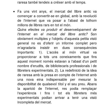
raresa també tendeix a créixer amb el temps.
Fa uns vint anys, el mercat del llibre antic va
començar a convertir-se en global, amb la revolució
de l'internet que va posar a l'abast de tothom
millons de llibres rars en tot el món.
Quins efectes va produïr el desenvelopament de
l'internet en el mercat del llibre antic?
Son
obviament multiples y l'objetiu d'aquesta petita visió
general no es d'oferir un informe complet pero
m'agradaria insistir en dues consequències
importants: 1). L'accès al món virtual va
proporcionar a tots uns coneixaments que fins
aquest moment només estavan a l'abast d'un petit
nombre d'erudits, de bibliotecaris professionals i de
llibreters experimentats. 2). La redefinició de la idea
de raresa amb la presa en compte de l'internet amb
una nova eina indispensable per mesurar la
disponibilitat de qualsevol títol y el seu preu. Abans
la aparició de l'internet, res podia remplaçar
l'experiència i fins i tot els llibreters més
experimentats podian arrivar a tenir una visió
incompleta del mercat.