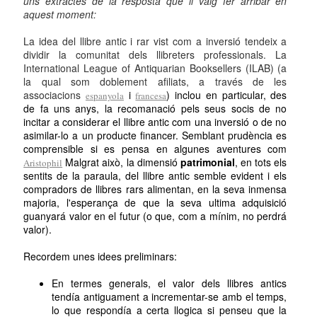
uns extractes de la resposta que li vaig fer arribar en
aquest moment:
La idea del llibre antic i rar vist com a inversió tendeix a
dividir la comunitat dels llibreters professionals. La
International League of Antiquarian Booksellers (ILAB) (a
la qual som doblement afiliats, a través de les
associacions
i
) inclou en particular, des
espanyola
francesa
de fa uns anys, la recomanació pels seus socis de no
incitar a considerar el llibre antic com una inversió o de no
asimilar-lo a un producte financer. Semblant prudència es
comprensible si es pensa en algunes aventures com
Malgrat això, la dimensió
patrimonial
, en tots els
Aristophil
sentits de la paraula, del llibre antic semble evident i els
compradors de llibres rars alimentan, en la seva inmensa
majoria, l'esperança de que la seva ultima adquisició
guanyará valor en el futur (o que, com a mínim, no perdrá
valor).
Recordem unes idees preliminars:
En termes generals, el valor dels llibres antics
tendía antiguament a incrementar-se amb el temps,
lo que respondía a certa llogica si penseu que la