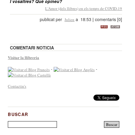
I vosaltres? Què opineu?
L'Amor (dels llibres) en els temps de COVID-19
publicat per
a 18:53
|
comentaris [0]
Julien
RSS
ATOM
COMENTARI NOTICIA
Visitar la llibreria
-
-
Contactin's
BUSCAR