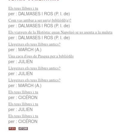
Els teus llibres i tu
per : DALMASES I ROS (P. I. de)
Com vas arribar a ser un(a) bibliòfil(a)?
per : DALMASES I ROS (P. I. de)
Els viatgers de la Història: quan Napoleó se us asenta a la maleta
per : DALMASES I ROS (P. I. de)
Llegeixes els teus llibres antics?
per : MARCH (A.)
Una caça d'ous de Pasqua per a bibliòfils
per : JULIEN
Llegeixes els teus llibres antics?
per : JULIEN
Llegeixes els teus llibres antics?
per : MARCH (A.)
Els teus llibres i tu
per : CICÉRON
Els teus llibres i tu
per : JULIEN
Els teus llibres i tu
per : CICÉRON
RSS
ATOM