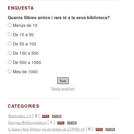
ENQUESTA
Quants llibres antics i rars té a la seva biblioteca?
Menys de 10
De 10 a 50
De 50 a 100
De 100 a 500
De 500 a 1000
Més de 1000
Veure resultats
CATEGORIES
[
3
]
Bibliofilia 2.0
RSS
ATOM
[
1
]
Enigma Bibliographica
RSS
ATOM
[
6
]
L'Amor (dels llibres) en els temps de COVID-19
RSS
ATOM