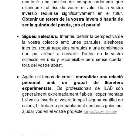
mantenir una política de compra ordenada que
disminueixi el risc de veure el valor de la vostra
inversió reduïr-se significativament en el futur.
Obtenir un retorn de la vostra inversió hauria de
ser la guinda del pastís, ¡no el pastís!
Sigueu selectius:
Intenteu definir la perspectiva de
la vostra colecció amb unes paraules, aleshores
intenteu reduïr aquestes paraules a una combinació
que pot arribar a convertir l'enfoc de la vostra
collecció en únic y reconeixible pero sense quedar
fora del vostre abast.
Agafeu el temps de crear i
consolidar una relació
personal amb un grapat de llibreters
experimentats
. Els professionals de ILAB són
generalment extremadament fiables i experimentats
i si voleu invertir el vostre temps i alguna cantitat de
calers, hi trobareu probablement uns bons guies per
ajudar-vos en el vostre projecte
https://www.ilab.org