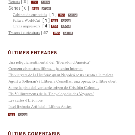
[
3
]
Retrats
RSS
ATOM
Sèries [ 0 ]
RSS
ATOM
[
1
]
Cabinet de curiosités
RSS
ATOM
[
1
]
Falta a WorldCat
RSS
ATOM
[
4
]
Grans impressors
RSS
ATOM
[
57
]
Tresors i curiositats
RSS
ATOM
ÚLTIMES ENTRADES
Una relíquia sentimental del "liberador d'Amèrica"
Cremem els nostres llibres… ja tenim Internet
Els viatgers de la Història: quan Napoleó se us asenta a la maleta
Agost a Sotheran’s i Llibreria Comellas: una operació a llibre obert
Sobre la pista del veritable origen de Cristòfor Colom…
Els 50 lliuraments de la "Encyclopédie des Voyages"
Les cartes d'Eléonore
Intel·ligència Artificial i Llibres Antics
RSS
ATOM
ÚLTIMS COMENTARIS